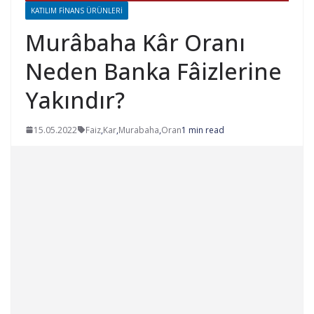
KATILIM FINANS ÜRÜNLERI
Murâbaha Kâr Oranı
Neden Banka Fâizlerine
Yakındır?
15.05.2022
Faiz
,
Kar
,
Murabaha
,
Oran
1 min read