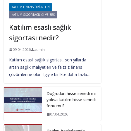
KATILIM FINANS ÜRÜNLERI
KATILIM SIGORTACILIĞI VE BES
Katılım esaslı sağlık
sigortası nedir?
09.04.2026
admin
Katılım esaslı sağlık sigortası, son yıllarda
artan sağlık maliyetleri ve faizsiz finans
çözümlerine olan ilgiyle birlikte daha fazla…
Doğrudan hisse senedi mi
yoksa katılım hisse senedi
fonu mu?
07.04.2026
Katılım bankalarında