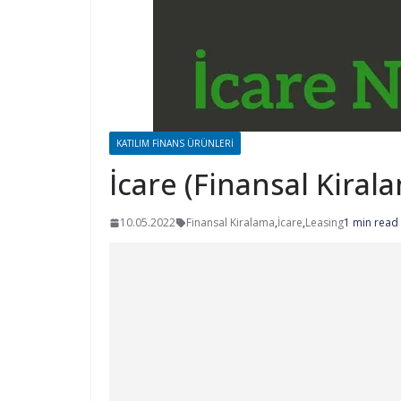
KATILIM FINANS ÜRÜNLERI
İcare (Finansal Kiral
10.05.2022
Finansal Kiralama
,
İcare
,
Leasing
1 min read