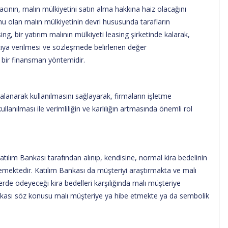
cının, malın mülkiyetini satın alma hakkına haiz olacağını
konu olan malın mülkiyetinin devri hususunda tarafların
ing, bir yatırım malının mülkiyeti leasing şirketinde kalarak,
racıya verilmesi ve sözleşmede belirlenen değer
 bir finansman yöntemidir.
ralanarak kullanılmasını sağlayarak, firmaların işletme
llanılması ile verimliliğin ve karlılığın artmasında önemli rol
 Katılım Bankası tarafından alınıp, kendisine, normal kira bedelinin
emektedir. Katılım Bankası da müşteriyi araştırmakta ve malı
erde ödeyeceği kira bedelleri karşılığında malı müşteriye
ankası söz konusu malı müşteriye ya hibe etmekte ya da sembolik