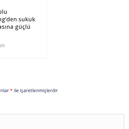
olu
ng’den sukuk
asına güçlü
025
anlar
*
ile işaretlenmişlerdir