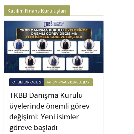
Katılım Finans Kuruluşları
KATILIM BANKACILIĞI
KATILIM FINANS KURULUŞLARI
TKBB Danışma Kurulu
üyelerinde önemli görev
değişimi: Yeni isimler
göreve başladı