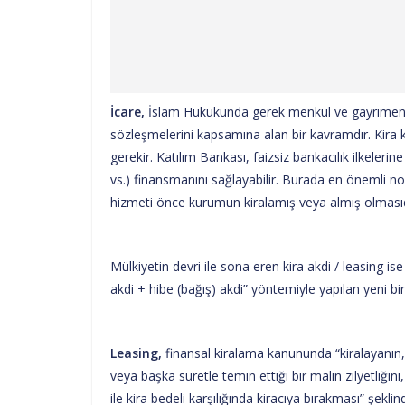
İcare,
İslam Hukukunda gerek menkul ve gayrimenkul
sözleşmelerini kapsamına alan bir kavramdır. Kir
gerekir. Katılım Bankası, faizsiz bankacılık ilkelerin
vs.) finansmanını sağlayabilir. Burada en önemli no
hizmeti önce kurumun kiralamış veya almış olmasıd
Mülkiyetin devri ile sona eren kira akdi / leasing is
akdi + hibe (bağış) akdi” yöntemiyle yapılan yeni bir
Leasing,
finansal kiralama kanununda “kiralayanın, k
veya başka suretle temin ettiği bir malın zilyetliğin
ile kira bedeli karşılığında kiracıya bırakması” ş