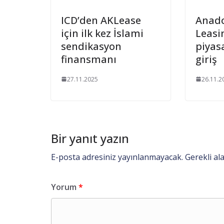
ICD’den AKLease
Anad
için ilk kez İslami
Leasi
sendikasyon
piyas
finansmanı
giriş
27.11.2025
26.11.2
Bir yanıt yazın
E-posta adresiniz yayınlanmayacak.
Gerekli al
Yorum
*