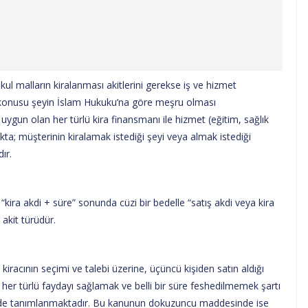
 malların kiralanması akitlerini gerekse iş ve hizmet
a konusu şeyin İslam Hukuku’na göre meşru olması
e uygun olan her türlü kira finansmanı ile hizmet (eğitim, sağlık
kta; müşterinin kiralamak istediği şeyi veya almak istediği
ır.
e “kira akdi + süre” sonunda cüzi bir bedelle “satış akdi veya kira
 akit türüdür.
iracının seçimi ve talebi üzerine, üçüncü kişiden satın aldığı
i, her türlü faydayı sağlamak ve belli bir süre feshedilmemek şartı
eklinde tanımlanmaktadır. Bu kanunun dokuzuncu maddesinde ise