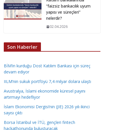
“faizsiz bankacılık uyum
yapısı ve süreçleri”
nelerdir?
02.04.2026
Son Haberler
BİM’in kurduğu Dost Katılım Bankası için süreç
devam ediyor
IILM’nin sukuk portföyü 7,4 milyar dolara ulaştı
Avustralya, İslami ekonomide küresel payını
artırmayı hedefliyor
İslam Ekonomisi Dergisi’nin (JIE) 2026 yılı ikinci
sayısı çıktı
Borsa İstanbul ve İTÜ, gençleri fintech
hackathonunda buluşturacak