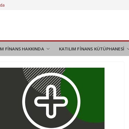
nda
am ediyor
yı
 çıktı
IM FİNANS HAKKINDA
KATILIM FİNANS KÜTÜPHANESİ