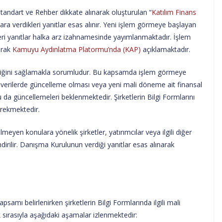
Standart ve Rehber dikkate alınarak oluşturulan “
Katılım Finans
ara verdikleri yanıtlar esas alınır. Yeni işlem görmeye başlayan
leri yanıtlar halka arz izahnamesinde yayımlanmaktadır. İşlem
larak
Kamuyu Aydınlatma Platormu’nda (KAP)
açıklamaktadır.
celliğini sağlamakla sorumludur. Bu kapsamda işlem görmeye
n verilerde güncelleme olması veya yeni mali döneme ait finansal
 da güncellemeleri beklenmektedir. Şirketlerin Bilgi Formlarını
erekmektedir.
eyen konulara yönelik şirketler, yatırımcılar veya ilgili diğer
irilir. Danışma Kurulunun verdiği yanıtlar esas alınarak
mı belirlenirken şirketlerin Bilgi Formlarında ilgili mali
 sırasıyla aşağıdaki aşamalar izlenmektedir: