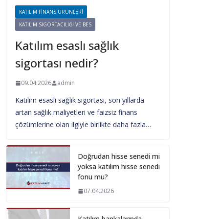
KATILIM FINANS ÜRÜNLERI
KATILIM SIGORTACILIĞI VE BES
Katılım esaslı sağlık
sigortası nedir?
09.04.2026
admin
Katılım esaslı sağlık sigortası, son yıllarda
artan sağlık maliyetleri ve faizsiz finans
çözümlerine olan ilgiyle birlikte daha fazla…
Doğrudan hisse senedi mi
yoksa katılım hisse senedi
fonu mu?
07.04.2026
Katılım bankalarında