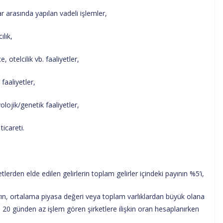
sında yapılan vadeli işlemler,
lık,
lcilik vb. faaliyetler,
aliyetler,
ik/genetik faaliyetler,
careti.
n elde edilen gelirlerin toplam gelirler içindeki payının %5’i,
n, ortalama piyasa değeri veya toplam varlıklardan büyük olana
20 günden az işlem gören şirketlere ilişkin oran hesaplanırken