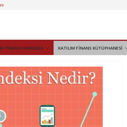
ini
demi
eştirilmiş
nıyor
demi
IM FİNANS HAKKINDA
KATILIM FİNANS KÜTÜPHANESİ