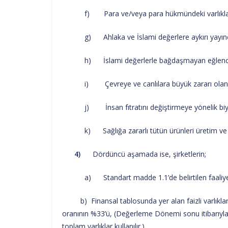
f) Para ve/veya para hükmündeki varlıklar ara
g) Ahlaka ve İslami değerlere aykırı yayıncı
h) İslami değerlerle bağdaşmayan eğlence, ote
i) Çevreye ve canlılara büyük zararı olan fa
j) İnsan fıtratını değiştirmeye yönelik biyoloj
k) Sağlığa zararlı tütün ürünleri üretim ve ti
4)
Dördüncü aşamada ise, şirketlerin;
a) Standart madde 1.1’de belirtilen faaliyetlerde
b) Finansal tablosunda yer alan faizli varlıkları
oranının %33’ü, (Değerleme Dönemi sonu itibarıyla 
toplam varlıklar kullanılır.)