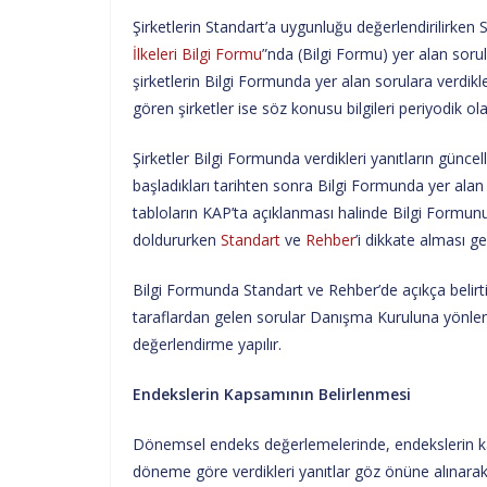
Şirketlerin Standart’a uygunluğu değerlendirilirken 
İlkeleri Bilgi Formu
”nda (Bilgi Formu) yer alan sorul
şirketlerin Bilgi Formunda yer alan sorulara verdik
gören şirketler ise söz konusu bilgileri periyodik o
Şirketler Bilgi Formunda verdikleri yanıtların gün
başladıkları tarihten sonra Bilgi Formunda yer ala
tabloların KAP’ta açıklanması halinde Bilgi Formunu
doldururken
Standart
ve
Rehber
’i dikkate alması g
Bilgi Formunda Standart ve Rehber’de açıkça belirtilm
taraflardan gelen sorular Danışma Kuruluna yönlend
değerlendirme yapılır.
Endekslerin Kapsamının Belirlenmesi
Dönemsel endeks değerlemelerinde, endekslerin kapsa
döneme göre verdikleri yanıtlar göz önüne alınarak