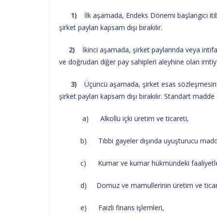
1)
İlk aşamada, Endeks Dönemi başlangıcı itiba
şirket payları kapsam dışı bırakılır.
2)
İkinci aşamada, şirket paylarında veya intifa
ve doğrudan diğer pay sahipleri aleyhine olan imtiyaz
3)
Üçüncü aşamada, şirket esas sözleşmesinde S
şirket payları kapsam dışı bırakılır. Standart madde 1
a) Alkollü içki üretim ve ticareti,
b) Tıbbi gayeler dışında uyuşturucu maddeler
c) Kumar ve kumar hükmündeki faaliyetle
d) Domuz ve mamullerinin üretim ve ticare
e) Faizli finans işlemleri,