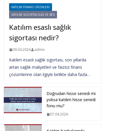
KATILIM FINANS ÜRÜNLERI
KATILIM SIGORTACILIĞI VE BES
Katılım esaslı sağlık
sigortası nedir?
09.04.2026
admin
Katılım esaslı sağlık sigortası, son yıllarda
artan sağlık maliyetleri ve faizsiz finans
çözümlerine olan ilgiyle birlikte daha fazla…
Doğrudan hisse senedi mi
yoksa katılım hisse senedi
fonu mu?
07.04.2026
Katılım bankalarında