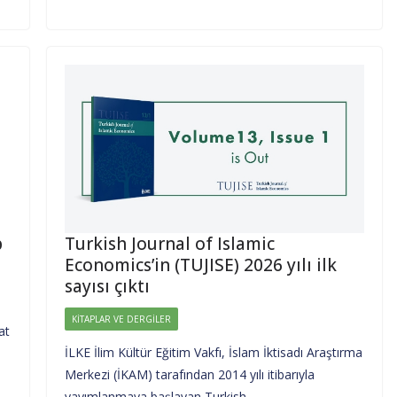
p
Turkish Journal of Islamic
Economics’in (TUJISE) 2026 yılı ilk
sayısı çıktı
KITAPLAR VE DERGILER
at
İLKE İlim Kültür Eğitim Vakfı, İslam İktisadı Araştırma
Merkezi (İKAM) tarafından 2014 yılı itibarıyla
yayımlanmaya başlayan Turkish…