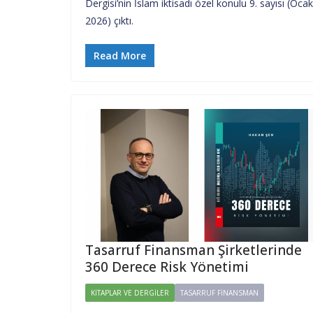
Dergisi’nin İslam iktisadı özel konulu 9. sayısı (Ocak
2026) çıktı.
Read More
Tasarruf Finansman Şirketlerinde
360 Derece Risk Yönetimi
KITAPLAR VE DERGILER
TASARRUF FINANSMAN