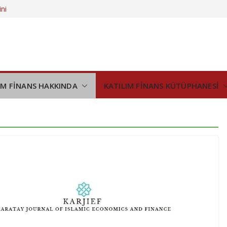
ini
demi
eştirilmiş
nıyor
demi
IM FİNANS HAKKINDA
KATILIM FİNANS KÜTÜPHANESİ