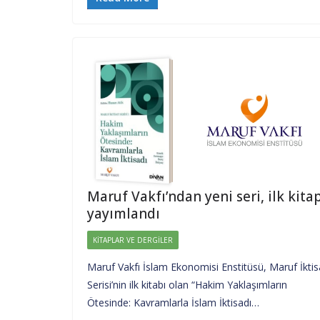
Maruf Vakfı’ndan yeni seri, ilk kita
yayımlandı
KITAPLAR VE DERGILER
Maruf Vakfı İslam Ekonomisi Enstitüsü, Maruf İktis
Serisi’nin ilk kitabı olan “Hakim Yaklaşımların
Ötesinde: Kavramlarla İslam İktisadı…