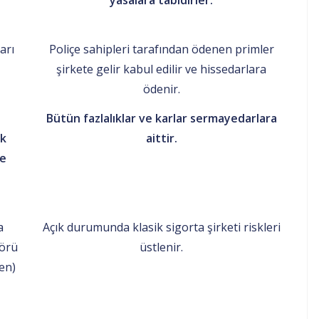
yasalara tabidirler.
arı
Poliçe sahipleri tarafından ödenen primler
şirkete gelir kabul edilir ve hissedarlara
ödenir.
Bütün fazlalıklar ve karlar sermayedarlara
ık
aittir.
ve
.
a
Açık durumunda klasik sigorta şirketi riskleri
örü
üstlenir.
sen)