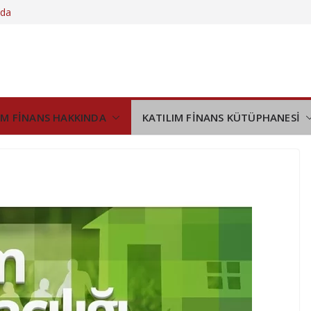
nda
am ediyor
yı
 çıktı
IM FİNANS HAKKINDA
KATILIM FİNANS KÜTÜPHANESİ