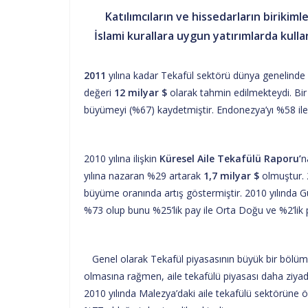
Katılımcıların ve hissedarların birikimle
İslami kurallara uygun yatırımlarda kullanı
2011
yılına kadar Tekafül sektörü dünya genelinde 20
değeri
12 milyar $
olarak tahmin edilmekteydi. Bir
büyümeyi (%67) kaydetmiştir. Endonezya’yı %58 il
2010 yılına ilişkin
Küresel Aile Tekafülü
Raporu’
n
yılına nazaran %29 artarak
1,7 milyar $
olmuştur. 2
büyüme oranında artış göstermiştir. 2010 yılında Gü
%73 olup bunu %25’lik pay ile Orta Doğu ve %2’lik p
Genel olarak Tekafül piyasasının büyük bir bölümü
olmasına rağmen, aile tekafülü piyasası daha ziya
2010 yılında Malezya’daki aile tekafülü sektörüne öd