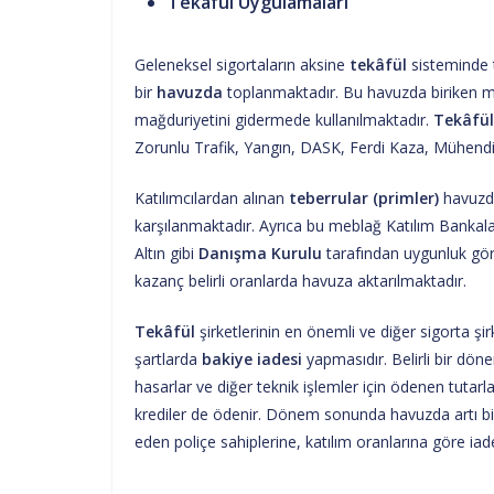
Tekafül Uygulamaları
Geleneksel sigortaların aksine
tekâfül
sisteminde 
bir
havuzda
toplanmaktadır. Bu havuzda biriken m
mağduriyetini gidermede kullanılmaktadır.
Tekâfül
Zorunlu Trafik, Yangın, DASK, Ferdi Kaza, Mühendi
Katılımcılardan alınan
teberrular (primler)
havuzd
karşılanmaktadır. Ayrıca bu meblağ Katılım Bankala
Altın gibi
Danışma Kurulu
tarafından uygunluk görü
kazanç belirli oranlarda havuza aktarılmaktadır.
Tekâfül
şirketlerinin en önemli ve diğer sigorta şirk
şartlarda
bakiye iadesi
yapmasıdır. Belirli bir d
hasarlar ve diğer teknik işlemler için ödenen tutarl
krediler de ödenir. Dönem sonunda havuzda artı bi
eden poliçe sahiplerine, katılım oranlarına göre iad