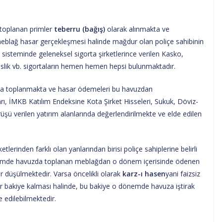
toplanan primler
teberru (bağış)
olarak alınmakta ve
eblağ hasar gerçekleşmesi halinde mağdur olan poliçe sahibinin
sisteminde geleneksel sigorta şirketlerince verilen Kasko,
slik vb. sigortaların hemen hemen hepsi bulunmaktadır.
a toplanmakta ve hasar ödemeleri bu havuzdan
rı, İMKB Katılım Endeksine Kota Şirket Hisseleri, Sukuk, Döviz-
şü verilen yatırım alanlarında değerlendirilmekte ve elde edilen
etlerinden farklı olan yanlarından birisi poliçe sahiplerine belirli
önemde havuzda toplanan meblağdan o dönem içerisinde ödenen
ar düşülmektedir. Varsa öncelikli olarak
karz-ı hasen
yani faizsiz
r bakiye kalması halinde, bu bakiye o dönemde havuza iştirak
e edilebilmektedir.