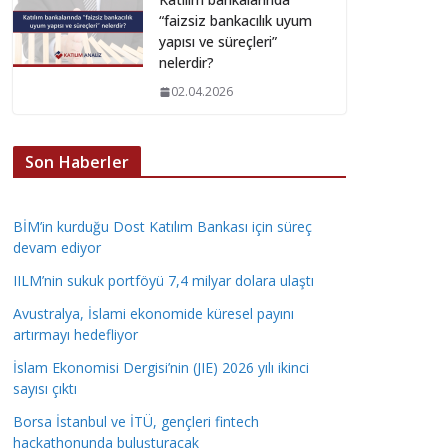
“faizsiz bankacılık uyum
yapısı ve süreçleri”
nelerdir?
02.04.2026
Son Haberler
BİM’in kurduğu Dost Katılım Bankası için süreç
devam ediyor
IILM’nin sukuk portföyü 7,4 milyar dolara ulaştı
Avustralya, İslami ekonomide küresel payını
artırmayı hedefliyor
İslam Ekonomisi Dergisi’nin (JIE) 2026 yılı ikinci
sayısı çıktı
Borsa İstanbul ve İTÜ, gençleri fintech
hackathonunda buluşturacak