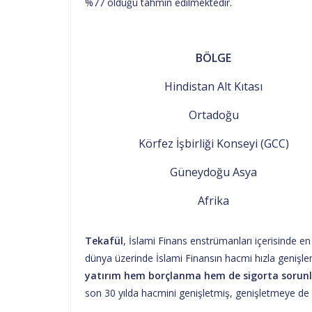
%77 olduğu tahmin edilmektedir.
BÖLGE
Hindistan Alt Kıtası
Ortadoğu
Körfez İşbirliği Konseyi (GCC)
Güneydoğu Asya
Afrika
Tekafül
, İslami Finans enstrümanları içerisinde e
dünya üzerinde İslami Finansın hacmi hızla genişleme
yatırım hem borçlanma hem de sigorta sorunl
son 30 yılda hacmini genişletmiş, genişletmeye d