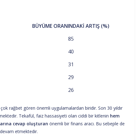
BÜYÜME ORANINDAKİ ARTIŞ (%)
85
40
31
29
26
n çok rağbet gören önemli uygulamalardan biridir. Son 30 yıldır
ktedir. Tekafül, faiz hassasiyeti olan ciddi bir kitlenin
hem
arına cevap oluşturan
önemli bir finans aracı. Bu sebeple de
e devam etmektedir.