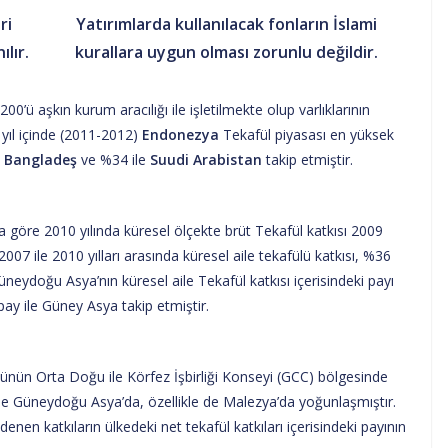
ri
Yatırımlarda kullanılacak fonların İslami
lır.
kurallara uygun olması zorunlu değildir.
0’ü aşkın kurum aracılığı ile işletilmekte olup varlıklarının
 yıl içinde (2011-2012)
Endonezya
Tekafül piyasası en yüksek
e
Bangladeş
ve %34 ile
Suudi Arabistan
takip etmiştir.
a göre 2010 yılında küresel ölçekte brüt Tekafül katkısı 2009
007 ile 2010 yılları arasında küresel aile tekafülü katkısı, %36
neydoğu Asya’nın küresel aile Tekafül katkısı içerisindeki payı
ay ile Güney Asya takip etmiştir.
nün Orta Doğu ile Körfez İşbirliği Konseyi (GCC) bölgesinde
de Güneydoğu Asya’da, özellikle de Malezya’da yoğunlaşmıştır.
enen katkıların ülkedeki net tekafül katkıları içerisindeki payının