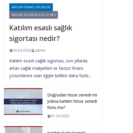
KATILIM FINANS ÜRÜNLERI
KATILIM SIGORTACILIĞI VE BES
Katılım esaslı sağlık
sigortası nedir?
09.04.2026
admin
Katılım esaslı sağlık sigortası, son yıllarda
artan sağlık maliyetleri ve faizsiz finans
çözümlerine olan ilgiyle birlikte daha fazla…
Doğrudan hisse senedi mi
yoksa katılım hisse senedi
fonu mu?
07.04.2026
Katılım bankalarında