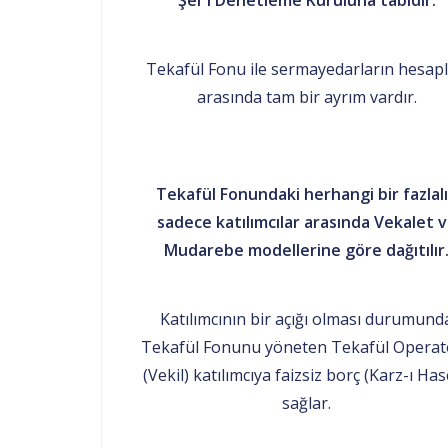
Şer’i Denetleme Kuruluna tabidir.
Tekafül Fonu ile sermayedarların hesapl
arasında tam bir ayrım vardır.
Tekafül Fonundaki herhangi bir fazlal
sadece katılımcılar arasında Vekalet 
Mudarebe modellerine göre dağıtılır
Katılımcının bir açığı olması durumund
Tekafül Fonunu yöneten Tekafül Operat
(Vekil) katılımcıya faizsiz borç (Karz-ı Ha
sağlar.