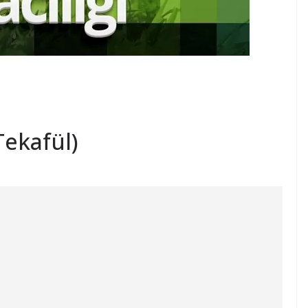
(Tekafül)