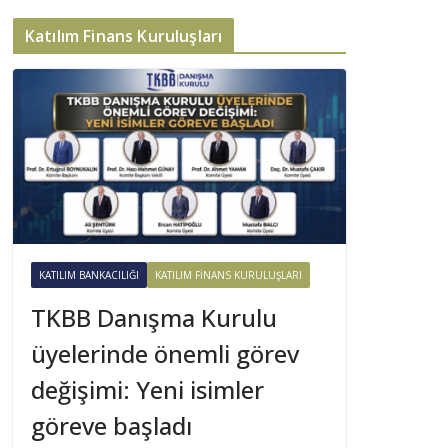
Katılım Finans Kuruluşları
KATILIM BANKACILIĞI
KATILIM FINANS KURULUŞLARI
TKBB Danışma Kurulu
üyelerinde önemli görev
değişimi: Yeni isimler
göreve başladı