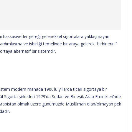
i hassasiyetler gereği geleneksel sigortalara yaklaşmayan
dımlaşma ve işbirliği temelinde bir araya gelerek “birbirlerini”
rtaya alternatif bir sistemdir.
istem modern manada 1900’lü yıllarda ticari sigortaya bir
ül Sigorta şirketleri 1979’da Sudan ve Birleşik Arap Emirlikleri’nde
 Arabistan olmak üzere günümüzde Müslüman olan/olmayan pek
dadır.