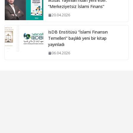
İktisat Yayınları’ndan yeni eser:
“Merkeziyetsiz İslami Finans”
20.04.2026
IsDB Enstitüsü “İslami Finansın
Temelleri” başlıklı yeni bir kitap
yayınladı
06.04.2026