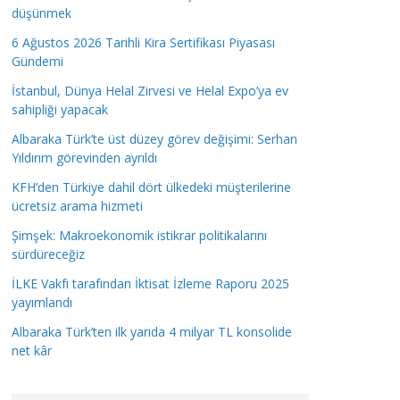
düşünmek
6 Ağustos 2026 Tarihli Kira Sertifikası Piyasası
Gündemi
İstanbul, Dünya Helal Zirvesi ve Helal Expo’ya ev
sahipliği yapacak
Albaraka Türk’te üst düzey görev değişimi: Serhan
Yıldırım görevinden ayrıldı
KFH’den Türkiye dahil dört ülkedeki müşterilerine
ücretsiz arama hizmeti
Şimşek: Makroekonomik istikrar politikalarını
sürdüreceğiz
İLKE Vakfı tarafından İktisat İzleme Raporu 2025
yayımlandı
Albaraka Türk’ten ilk yarıda 4 milyar TL konsolide
net kâr