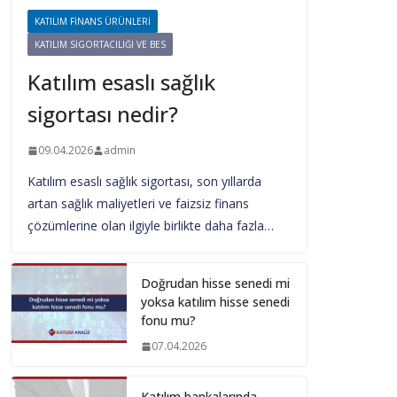
KATILIM FINANS ÜRÜNLERI
KATILIM SIGORTACILIĞI VE BES
Katılım esaslı sağlık
sigortası nedir?
09.04.2026
admin
Katılım esaslı sağlık sigortası, son yıllarda
artan sağlık maliyetleri ve faizsiz finans
çözümlerine olan ilgiyle birlikte daha fazla…
Doğrudan hisse senedi mi
yoksa katılım hisse senedi
fonu mu?
07.04.2026
Katılım bankalarında