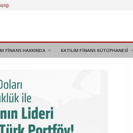
ipliği
 daha da
eliyor?
düşünmek
demi
IM FİNANS HAKKINDA
KATILIM FİNANS KÜTÜPHANESİ