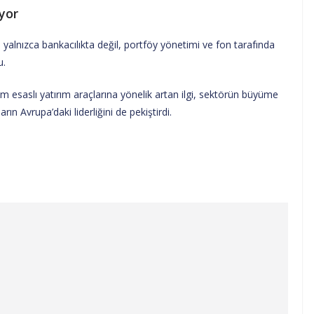
iyor
a yalnızca bankacılıkta değil, portföy yönetimi ve fon tarafında
u.
tılım esaslı yatırım araçlarına yönelik artan ilgi, sektörün büyüme
ın Avrupa’daki liderliğini de pekiştirdi.