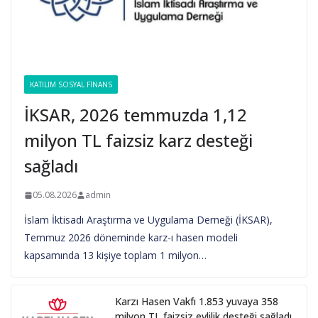
KATILIM SOSYAL FINANS
İKSAR, 2026 temmuzda 1,12
milyon TL faizsiz karz desteği
sağladı
05.08.2026
admin
İslam İktisadı Araştırma ve Uygulama Derneği (İKSAR),
Temmuz 2026 döneminde karz-ı hasen modeli
kapsamında 13 kişiye toplam 1 milyon…
Karzı Hasen Vakfı 1.853 yuvaya 358
milyon TL faizsiz evlilik desteği sağladı