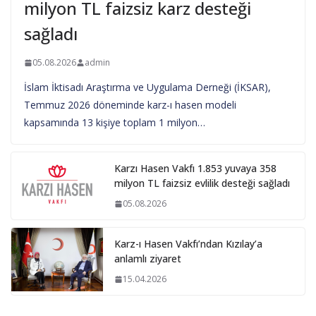
milyon TL faizsiz karz desteği
sağladı
05.08.2026
admin
İslam İktisadı Araştırma ve Uygulama Derneği (İKSAR),
Temmuz 2026 döneminde karz-ı hasen modeli
kapsamında 13 kişiye toplam 1 milyon…
Karzı Hasen Vakfı 1.853 yuvaya 358
milyon TL faizsiz evlilik desteği sağladı
05.08.2026
Karz-ı Hasen Vakfı’ndan Kızılay’a
anlamlı ziyaret
15.04.2026