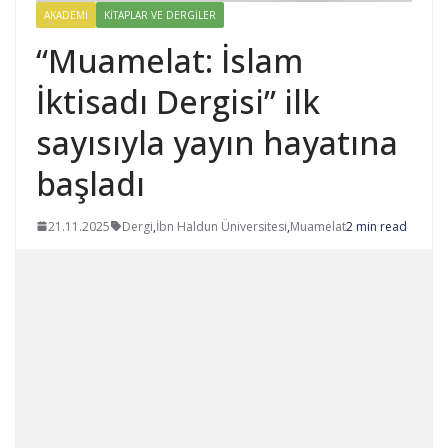
AKADEMI
KITAPLAR VE DERGILER
“Muamelat: İslam
İktisadı Dergisi” ilk
sayısıyla yayın hayatına
başladı
21.11.2025
Dergi
,
İbn Haldun Üniversitesi
,
Muamelat
2 min read