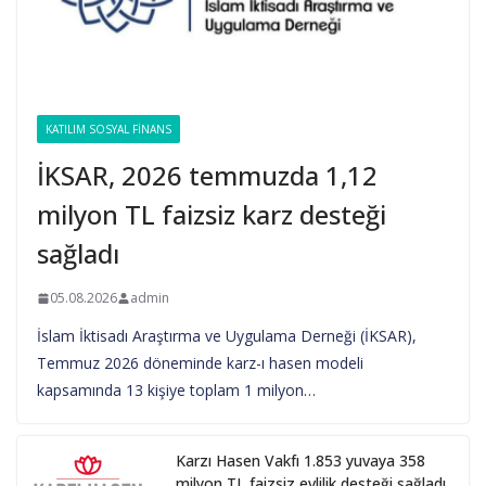
KATILIM SOSYAL FINANS
İKSAR, 2026 temmuzda 1,12
milyon TL faizsiz karz desteği
sağladı
05.08.2026
admin
İslam İktisadı Araştırma ve Uygulama Derneği (İKSAR),
Temmuz 2026 döneminde karz-ı hasen modeli
kapsamında 13 kişiye toplam 1 milyon…
Karzı Hasen Vakfı 1.853 yuvaya 358
milyon TL faizsiz evlilik desteği sağladı