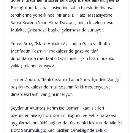
dönem üretimlerini sistematik biçimde ele alırken; Şeyma
Bozoğulları, faiz hassasiyetine sahip bireylerin finansal
tercihlerine yönelik nitel bir analizi “Faiz Hassasiyetine
Sahip Kişilerin Satın Alma Davranışlarının İncelenmesi:
Mülakat Çalışması” başlıklı çalışmasında sunuyor.
Yunus Araz, “İslam Hukuku Açısından Gasp ve İtlafta
Menfaatin Tazmini” makalesinde gasp ve itlaf
durumlarında menfaatin tazminine ilişkin İslam hukuku
yaklaşımlarını tartışıyor.
Tamer Zourob, “Mali Cezanın Tarihi Süreç İçindeki Varlığı”
başlıklı makalesinde mali cezanın farklı medeniyet ve
dinlerdeki tarihî varlığını inceliyor.
Şeydanur Altuntaş Kerim ise Osmanlı kadı sicilleri
üzerinden aile içi borç sorumluluğunu ve evlilik nafakası
uygulamalarını fıkhî bağlamda “Osmanlı Hukukunda Aile İçi
Borç Sorumluluğu: Kadı Sicilleri Örnekliğinde Evlilik