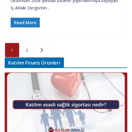
tarafından 2008 yılından itibaren yayımlanmaya başlayan
İş Ahlakı Dergisi’nin…
Read More
Yazı
1
2
sayfalaması
Katılım Finans Ürünleri