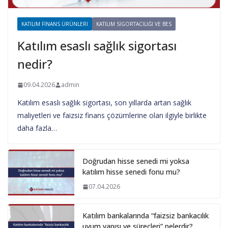
KATILIM FINANS ÜRÜNLERI
KATILIM SIGORTACILIĞI VE BES
Katılım esaslı sağlık sigortası
nedir?
09.04.2026
admin
Katılım esaslı sağlık sigortası, son yıllarda artan sağlık
maliyetleri ve faizsiz finans çözümlerine olan ilgiyle birlikte
daha fazla…
Doğrudan hisse senedi mi yoksa
katılım hisse senedi fonu mu?
07.04.2026
Katılım bankalarında “faizsiz bankacılık
uyum yapısı ve süreçleri” nelerdir?