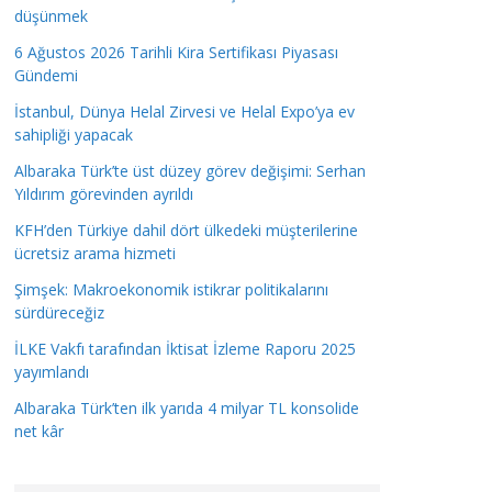
düşünmek
6 Ağustos 2026 Tarihli Kira Sertifikası Piyasası
Gündemi
İstanbul, Dünya Helal Zirvesi ve Helal Expo’ya ev
sahipliği yapacak
Albaraka Türk’te üst düzey görev değişimi: Serhan
Yıldırım görevinden ayrıldı
KFH’den Türkiye dahil dört ülkedeki müşterilerine
ücretsiz arama hizmeti
Şimşek: Makroekonomik istikrar politikalarını
sürdüreceğiz
İLKE Vakfı tarafından İktisat İzleme Raporu 2025
yayımlandı
Albaraka Türk’ten ilk yarıda 4 milyar TL konsolide
net kâr