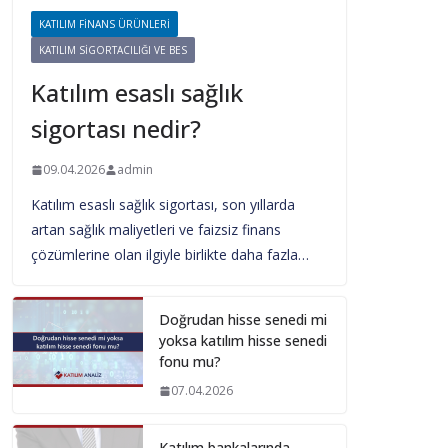
KATILIM FINANS ÜRÜNLERI
KATILIM SIGORTACILIĞI VE BES
Katılım esaslı sağlık
sigortası nedir?
09.04.2026
admin
Katılım esaslı sağlık sigortası, son yıllarda
artan sağlık maliyetleri ve faizsiz finans
çözümlerine olan ilgiyle birlikte daha fazla…
Doğrudan hisse senedi mi
yoksa katılım hisse senedi
fonu mu?
07.04.2026
Katılım bankalarında