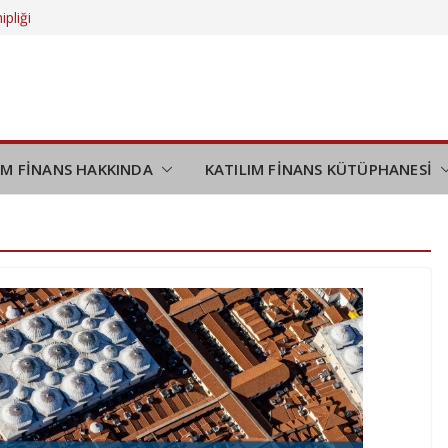
ipliği
 daha da
eliyor?
düşünmek
demi
IM FİNANS HAKKINDA
KATILIM FİNANS KÜTÜPHANESİ