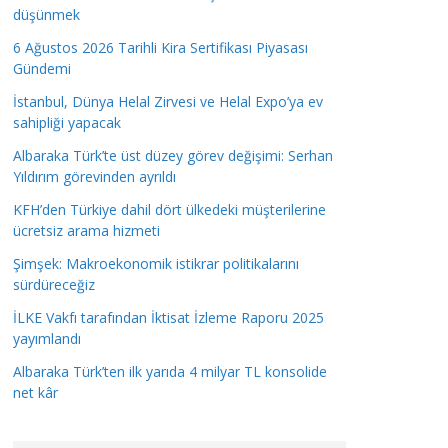
düşünmek
6 Ağustos 2026 Tarihli Kira Sertifikası Piyasası
Gündemi
İstanbul, Dünya Helal Zirvesi ve Helal Expo’ya ev
sahipliği yapacak
Albaraka Türk’te üst düzey görev değişimi: Serhan
Yıldırım görevinden ayrıldı
KFH’den Türkiye dahil dört ülkedeki müşterilerine
ücretsiz arama hizmeti
Şimşek: Makroekonomik istikrar politikalarını
sürdüreceğiz
İLKE Vakfı tarafından İktisat İzleme Raporu 2025
yayımlandı
Albaraka Türk’ten ilk yarıda 4 milyar TL konsolide
net kâr