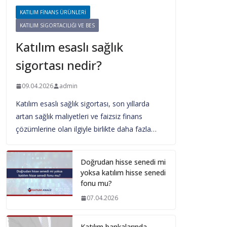
KATILIM FINANS ÜRÜNLERI
KATILIM SIGORTACILIĞI VE BES
Katılım esaslı sağlık
sigortası nedir?
09.04.2026
admin
Katılım esaslı sağlık sigortası, son yıllarda
artan sağlık maliyetleri ve faizsiz finans
çözümlerine olan ilgiyle birlikte daha fazla…
Doğrudan hisse senedi mi
yoksa katılım hisse senedi
fonu mu?
07.04.2026
Katılım bankalarında