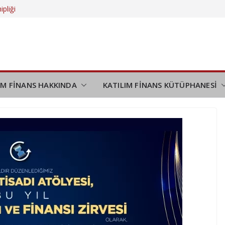
ipliği
 daha da
eliyor?
düşünmek
demi
IM FİNANS HAKKINDA
KATILIM FİNANS KÜTÜPHANESİ