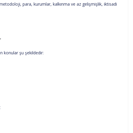
 metodoloji, para, kurumlar, kalkınma ve az gelişmişlik, iktisadi
r
n konular şu şekildedir:
t