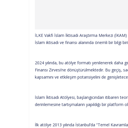
İLKE Vakfı İslam İktisadı Araştırma Merkezi (İKAM) 
İslam iktisadı ve finansı alanında önemli bir bilgi b
2024 yılında, bu atölye formatı yenilenerek daha gen
Finansı Zirvesi’ne dönüştürülmektedir. Bu geçiş, sade
kapsamını ve etkileşim potansiyelini de genişletecek
İslam İktisadı Atölyesi, başlangıcından itibaren teor
derinlemesine tartışmaların yapıldığı bir platform o
İlk atölye 2013 yılında İstanbul’da “Temel Kavramlar v