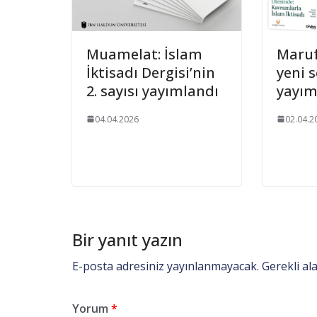
Muamelat: İslam
Maruf
İktisadı Dergisi’nin
yeni s
2. sayısı yayımlandı
yayım
04.04.2026
02.04.2
Bir yanıt yazın
E-posta adresiniz yayınlanmayacak.
Gerekli al
Yorum
*