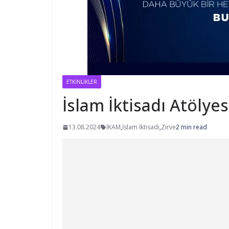
ETKINLIKLER
İslam İktisadı Atölye
13.08.2024
İKAM
,
İslam İktisadı
,
Zirve
2 min read