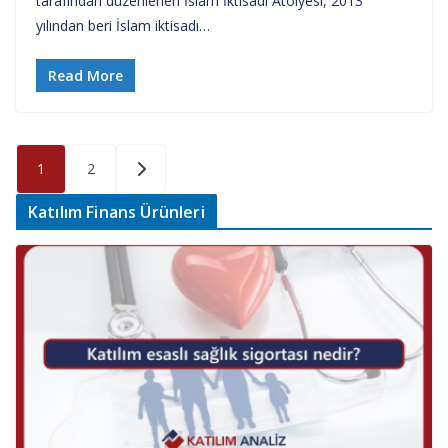
tarafından düzenlenen İslam İktisadı Atölyesi, 2013
yılından beri İslam iktisadı…
Read More
Yazı
1
2
sayfalaması
Katılım Finans Ürünleri