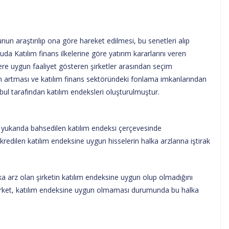
un araştırılıp ona göre hareket edilmesi, bu senetleri alıp
da Katılım finans ilkelerine göre yatırım kararlarını veren
lere uygun faaliyet gösteren şirketler arasından seçim
ının artması ve katılım finans sektöründeki fonlama imkanlarından
ul tarafından katılım endeksleri oluşturulmuştur.
i yukarıda bahsedilen katılım endeksi çerçevesinde
ikredilen katılım endeksine uygun hisselerin halka arzlarına iştirak
aka arz olan şirketin katılım endeksine uygun olup olmadığını
şirket, katılım endeksine uygun olmaması durumunda bu halka