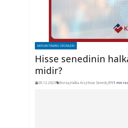
KATILIM FINANS ÜRÜNLERI
Hisse senedinin halka
midir?
05.12.2023
Borsa
,
Halka Arz
,
Hisse Senedi
,
SPK
1 min re