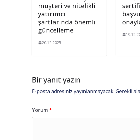
müşteri ve nitelikli
sertif
yatırımcı
başv
şartlarında önemli
onayl
güncelleme
19.12.2
20.12.2025
Bir yanıt yazın
E-posta adresiniz yayınlanmayacak.
Gerekli al
Yorum
*