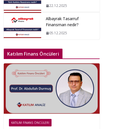
22.12.2025
Albayrak Tasarruf
Finansman nedir?
05.12.2025
Katılım Finans Öncüleri
KATILIM FINANS ÖNCÜLERI