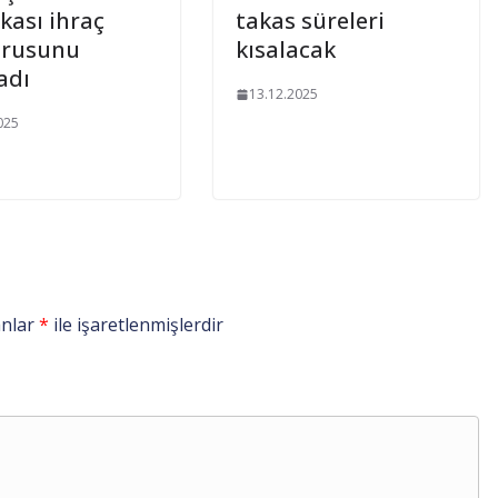
ikası ihraç
takas süreleri
urusunu
kısalacak
adı
13.12.2025
025
anlar
*
ile işaretlenmişlerdir