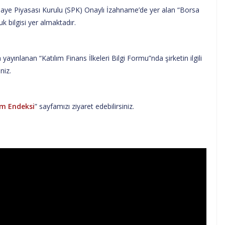
maye Piyasası Kurulu (SPK) Onaylı İzahname’de yer alan “Borsa
k bilgisi yer almaktadır.
ayınlanan “Katılım Finans İlkeleri Bilgi Formu”nda şirketin ilgili
niz.
ım Endeksi
” sayfamızı ziyaret edebilirsiniz.