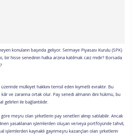
yen konuların başında geliyor. Sermaye Piyasası Kurulu (SPK)
ki, bir hisse senedinin halka arzına katılmak caiz midir? Borsada
?
ı üzerinde mülkiyet hakkını temsil eden kıymetli evraktır. Bu
 kâr ve zararına ortak olur. Pay senedi almanın dini hükmü, bu
 gelirleri ile bağlantılıdır.
 göre meşru olan şirketlerin pay senetleri alınıp satılabilir. Ancak
bi dinen yasaklanan işlemlerden oluşan ve/veya portföyünde tahvil,
nsal işlemlerden kaynaklı gayrimeşru kazançları olan şirketlerin