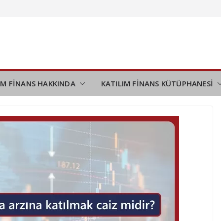
ı tamamladı
demi
ini
desteği
IM FİNANS HAKKINDA
KATILIM FİNANS KÜTÜPHANESİ