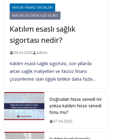
KATILIM FINANS ÜRÜNLERI
KATILIM SIGORTACILIĞI VE BES
Katılım esaslı sağlık
sigortası nedir?
09.04.2026
admin
Katılım esaslı sağlık sigortası, son yıllarda
artan sağlık maliyetleri ve faizsiz finans
çözümlerine olan ilgiyle birlikte daha fazla…
Doğrudan hisse senedi mi
yoksa katılım hisse senedi
fonu mu?
07.04.2026
Katılım bankalarında