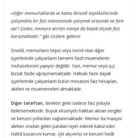
«Diğer memurluklarda ve kamu iktisadî teşekküllerinde
çalışmakla bir faiz müessesinde çalışmak arasında ne fark
var? Çünkü, memura verilen maaşa da büyük ölçüde faiz
karışmaktadır.”
gibi sözlere gelince:
Evvelâ, memurların hepsi veya resmî olan diğer
işyerlerinde çalışanların tamamı faizli muamelenin
muhasebesini yapıyor değildir. Yani, memur veya işçi
bizzat faizle uğraşmamaktadır. Halbuki faize dayalı
işyerlerinde çalışanların bütün mesaisini faiz hesaplan,
akitleri ve muamemeleri almaktadır.
Diğer taraftan,
devletin geliri sadece faiz yoluyla
birikmemektedir. Büyük ekseriyeti halktan alınan vergiler
ve benzeri yollardan sağlanmaktadır. Memur da maaşını
alırken oradan gelen paraları niyet ederek kabul eder.
Hattâ kazancını kumar, içki alışverişi ve benzeri helâl