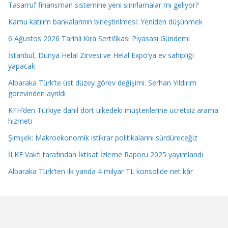
Tasarruf finansman sistemine yeni sınırlamalar mı geliyor?
Kamu katılım bankalarının birleştirilmesi: Yeniden düşünmek
6 Ağustos 2026 Tarihli Kira Sertifikası Piyasası Gündemi
İstanbul, Dünya Helal Zirvesi ve Helal Expo’ya ev sahipliği
yapacak
Albaraka Türk’te üst düzey görev değişimi: Serhan Yıldırım
görevinden ayrıldı
KFH’den Türkiye dahil dört ülkedeki müşterilerine ücretsiz arama
hizmeti
Şimşek: Makroekonomik istikrar politikalarını sürdüreceğiz
İLKE Vakfı tarafından İktisat İzleme Raporu 2025 yayımlandı
Albaraka Türk’ten ilk yarıda 4 milyar TL konsolide net kâr