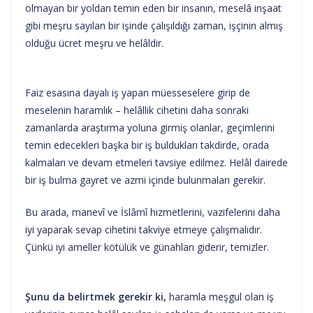
olmayan bir yoldan temin eden bir insanın, meselâ inşaat
gibi meşru sayılan bir işinde çalışıldığı zaman, işçinin almış
olduğu ücret meşru ve helâldir.
Faiz esasına dayalı iş yapan müesseselere girip de
meselenin haramlık – helâllik cihetini daha sonraki
zamanlarda araştırma yoluna girmiş olanlar, geçimlerini
temin edecekleri başka bir iş buldukları takdirde, orada
kalmaları ve devam etmeleri tavsiye edilmez. Helâl dairede
bir iş bulma gayret ve azmi içinde bulunmaları gerekir.
Bu arada, manevî ve İslâmî hizmetlerini, vazifelerini daha
iyi yaparak sevap cihetini takviye etmeye çalışmalıdır.
Çünkü iyi ameller kötülük ve günahları giderir, temizler.
Şunu da belirtmek gerekir ki,
haramla meşgul olan iş