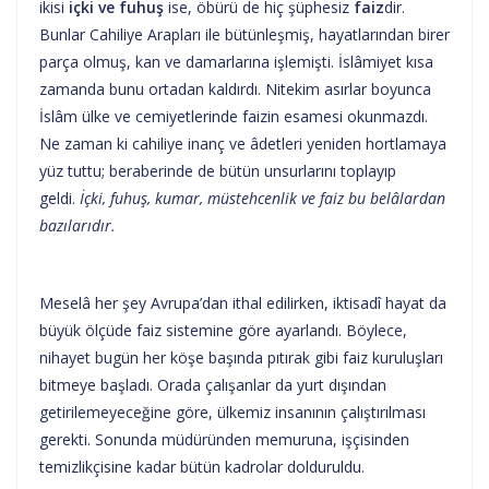
ikisi
içki ve fuhuş
ise, öbürü de hiç şüphesiz
faiz
dir.
Bunlar Cahiliye Arapları ile bütünleşmiş, hayatlarından birer
parça olmuş, kan ve damarlarına işlemişti. İslâmiyet kısa
zamanda bunu ortadan kaldırdı. Nitekim asırlar boyunca
İslâm ülke ve cemiyetlerinde faizin esamesi okunmazdı.
Ne zaman ki cahiliye inanç ve âdetleri yeniden hortlamaya
yüz tuttu; beraberinde de bütün unsurlarını toplayıp
geldi.
İçki, fuhuş, kumar, müstehcenlik ve faiz bu belâlardan
bazılarıdır.
Meselâ her şey Avrupa’dan ithal edilirken, iktisadî hayat da
büyük ölçüde faiz sistemine göre ayarlandı. Böylece,
nihayet bugün her köşe başında pıtırak gibi faiz kuruluşları
bitmeye başladı. Orada çalışanlar da yurt dışından
getirilemeyeceğine göre, ülkemiz insanının çalıştırılması
gerekti. Sonunda müdüründen memuruna, işçisinden
temizlikçisine kadar bütün kadrolar dolduruldu.