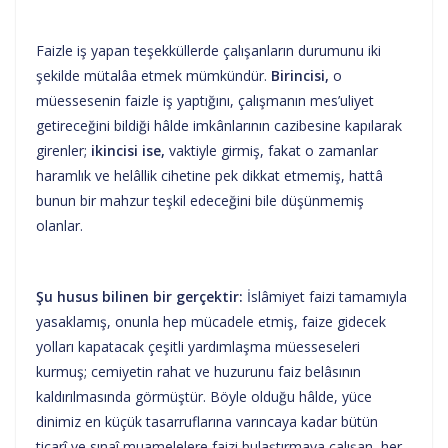
Faizle iş yapan teşekküllerde çalışanların durumunu iki
şekilde mütalâa etmek mümkündür.
Birincisi,
o
müessesenin faizle iş yaptığını, çalışmanın mes’uliyet
getireceğini bildiği hâlde imkânlarının cazibesine kapılarak
girenler;
ikincisi ise,
vaktiyle girmiş, fakat o zamanlar
haramlık ve helâllik cihetine pek dikkat etmemiş, hattâ
bunun bir mahzur teşkil edeceğini bile düşünmemiş
olanlar.
Şu husus bilinen bir gerçektir:
İslâmiyet faizi tamamıyla
yasaklamış, onunla hep mücadele etmiş, faize gidecek
yolları kapatacak çeşitli yardımlaşma müesseseleri
kurmuş; cemiyetin rahat ve huzurunu faiz belâsının
kaldırılmasında görmüştür. Böyle olduğu hâlde, yüce
dinimiz en küçük tasarruflarına varıncaya kadar bütün
ticarî ve sınaî muamelelere faizi bulaştırmaya çalışan, her