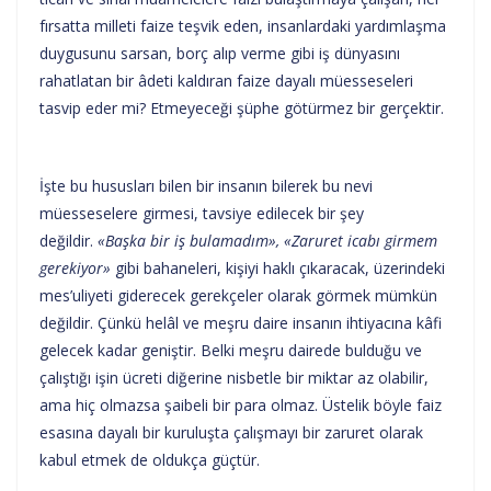
fırsatta milleti faize teşvik eden, insanlardaki yardımlaşma
duygusunu sarsan, borç alıp verme gibi iş dünyasını
rahatlatan bir âdeti kaldıran faize dayalı müesseseleri
tasvip eder mi? Etmeyeceği şüphe götürmez bir gerçektir.
İşte bu hususları bilen bir insanın bilerek bu nevi
müesseselere girmesi, tavsiye edilecek bir şey
değildir.
«Başka bir iş bulamadım», «Zaruret icabı girmem
gerekiyor»
gibi bahaneleri, kişiyi haklı çıkaracak, üzerindeki
mes’uliyeti giderecek gerekçeler olarak görmek mümkün
değildir. Çünkü helâl ve meşru daire insanın ihtiyacına kâfi
gelecek kadar geniştir. Belki meşru dairede bulduğu ve
çalıştığı işin ücreti diğerine nisbetle bir miktar az olabilir,
ama hiç olmazsa şaibeli bir para olmaz. Üstelik böyle faiz
esasına dayalı bir kuruluşta çalışmayı bir zaruret olarak
kabul etmek de oldukça güçtür.