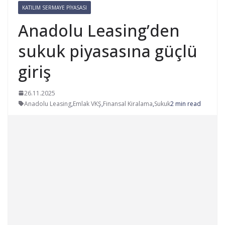
KATILIM SERMAYE PIYASASI
Anadolu Leasing’den
sukuk piyasasına güçlü
giriş
26.11.2025
Anadolu Leasing
,
Emlak VKŞ
,
Finansal Kiralama
,
Sukuk
2 min read