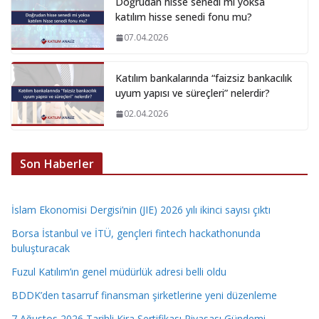
Doğrudan hisse senedi mi yoksa
katılım hisse senedi fonu mu?
07.04.2026
Katılım bankalarında “faizsiz bankacılık
uyum yapısı ve süreçleri” nelerdir?
02.04.2026
Son Haberler
İslam Ekonomisi Dergisi’nin (JIE) 2026 yılı ikinci sayısı çıktı
Borsa İstanbul ve İTÜ, gençleri fintech hackathonunda
buluşturacak
Fuzul Katılım’ın genel müdürlük adresi belli oldu
BDDK’den tasarruf finansman şirketlerine yeni düzenleme
7 Ağustos 2026 Tarihli Kira Sertifikası Piyasası Gündemi