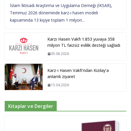
İslam İktisadı Araştırma ve Uygulama Derneği (İKSAR),
Temmuz 2026 döneminde karz-ı hasen modeli
kapsamında 13 kişiye toplam 1 milyon…
Karzı Hasen Vakfı 1.853 yuvaya 358
milyon TL faizsiz evlilik desteği sağladı
05.08.2026
Karz-ı Hasen Vakfı’ndan Kızılay’a
anlamlı ziyaret
15.04.2026
Kitaplar ve Dergiler