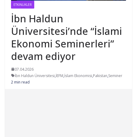
ETKINLIKLER
İbn Haldun
Üniversitesi’nde “İslami
Ekonomi Seminerleri”
devam ediyor
07.04.2026
İbn Haldun Üniversitesi
,
İEFM
,
İslam Ekonomisi
,
Pakistan
,
Seminer
2 min read