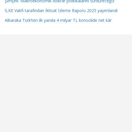
Şimşek: Makroekonomik istikrar politikalarını sürdüreceğiz
İLKE Vakfı tarafından İktisat İzleme Raporu 2025 yayımlandı
Albaraka Türk’ten ilk yarıda 4 milyar TL konsolide net kâr