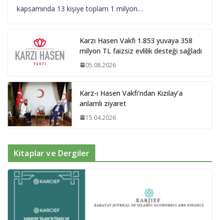
kapsamında 13 kişiye toplam 1 milyon…
Karzı Hasen Vakfı 1.853 yuvaya 358
milyon TL faizsiz evlilik desteği sağladı
05.08.2026
Karz-ı Hasen Vakfı’ndan Kızılay’a
anlamlı ziyaret
15.04.2026
Kitaplar ve Dergiler