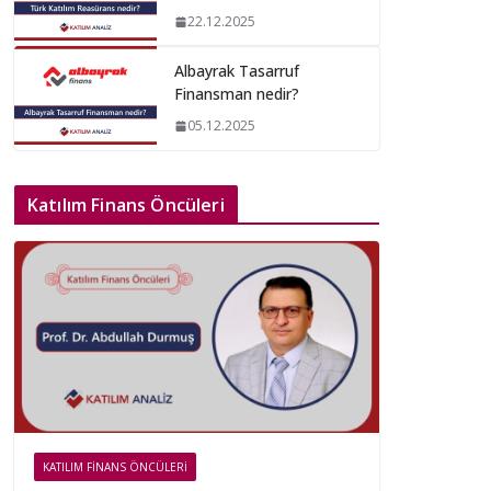
22.12.2025
Albayrak Tasarruf
Finansman nedir?
05.12.2025
Katılım Finans Öncüleri
KATILIM FINANS ÖNCÜLERI