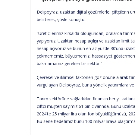
Delipoyraz, uzaktan dijital çözümlerle, çiftçilerin 
belirterek, şöyle konuştu:
“Üreticilerimiz kırsalda olduğundan, oralarda tarım
yapıyoruz. Uzaktan hesap açılışı ve uzaktan limit t
hesap açıyoruz ve bunun en az yüzde 30’una uzaktan
çekmememiz, büyütmemiz, hassasiyet göstermemi
bakmamamız gereken bir sektör.”
Çevresel ve iklimsel faktörleri göz önüne alarak ta
vurgulayan Delipoyraz, buna yönelik yatırımlara ve 
Tarım sektörüne sağladıkları finansın her yıl katlana
çiftçi müşteri sayımız 61 bin civarında. Bunu uzakt
2024’te 25 milyar lira olan fon büyüklüğümüzü, 2025
Bu sene hedefimiz bunu 100 milyar liraya ulaştırmak.