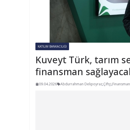
KATILIM BANKACILIĞI
Kuveyt Türk, tarım s
finansman sağlayaca
09.04.2026
Abdurrahman Delipoyraz
,
Çiftçi
,
Finansman