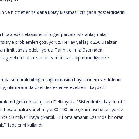
ürün ve hizmetlerine daha kolay ulaşması için çaba gösterdiklerini
a hitap eden ekosistemin diğer parçalarıyla anlaşmalar
ahsisiyle problemleri çözüyoruz. Her ay yaklaşık 250 uzaktan
 limit tahsis edebiliyoruz. Tarım, elimizi üzerinden
z gereken hatta zaman zaman kar edip etmediğimize
rımda sürdürülebilirliğin sağlanmasına büyük önem verdiklerini
uygulamalara da özel destekler vereceklerini kaydetti.
rak arttığına dikkati çeken Delipoyraz, “Sistemimize kayıtlı aktif
an hesap açılışı yönetimiyle 80-100 bine çıkarmayı hedefliyoruz.
’te 50 milyar liraya çıkardık. Bu ortalamanın üzerinde bir oran.
” ifadelerini kullandı.