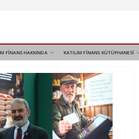
demi
ini
desteği
ı tamamladı
IM FİNANS HAKKINDA
KATILIM FİNANS KÜTÜPHANESİ