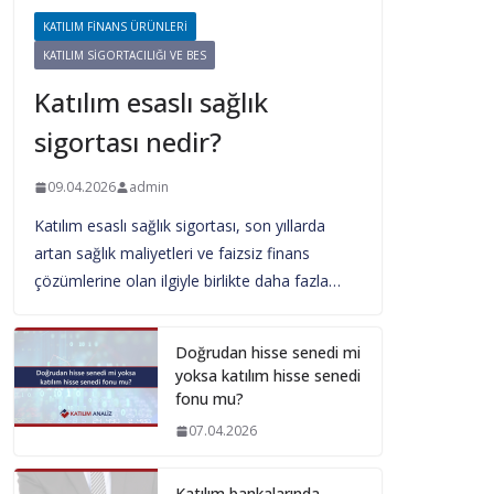
KATILIM FINANS ÜRÜNLERI
KATILIM SIGORTACILIĞI VE BES
Katılım esaslı sağlık
sigortası nedir?
09.04.2026
admin
Katılım esaslı sağlık sigortası, son yıllarda
artan sağlık maliyetleri ve faizsiz finans
çözümlerine olan ilgiyle birlikte daha fazla…
Doğrudan hisse senedi mi
yoksa katılım hisse senedi
fonu mu?
07.04.2026
Katılım bankalarında