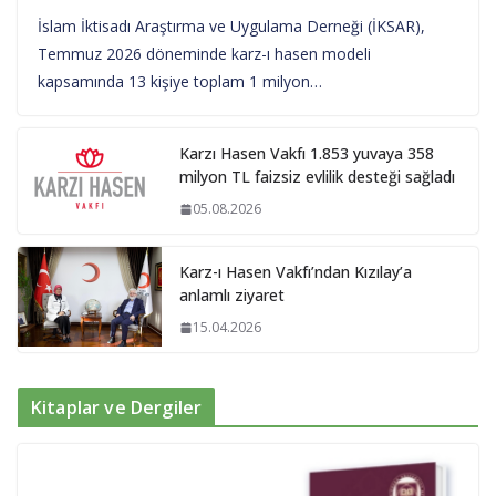
İslam İktisadı Araştırma ve Uygulama Derneği (İKSAR),
Temmuz 2026 döneminde karz-ı hasen modeli
kapsamında 13 kişiye toplam 1 milyon…
Karzı Hasen Vakfı 1.853 yuvaya 358
milyon TL faizsiz evlilik desteği sağladı
05.08.2026
Karz-ı Hasen Vakfı’ndan Kızılay’a
anlamlı ziyaret
15.04.2026
Kitaplar ve Dergiler