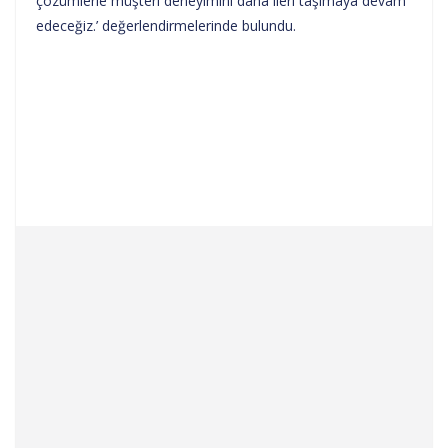
çözümlerle müşteri deneyimini daha ileri taşımaya devam
edeceğiz.’ değerlendirmelerinde bulundu.