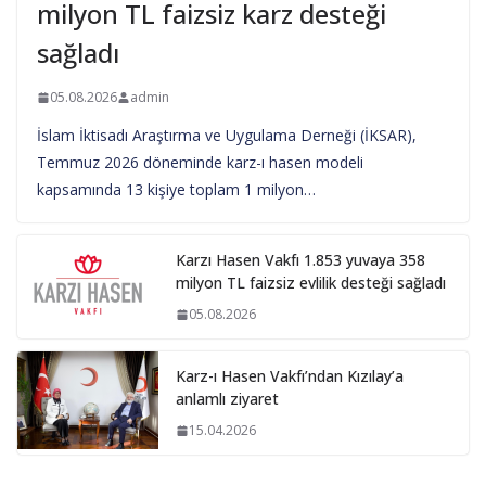
milyon TL faizsiz karz desteği
sağladı
05.08.2026
admin
İslam İktisadı Araştırma ve Uygulama Derneği (İKSAR),
Temmuz 2026 döneminde karz-ı hasen modeli
kapsamında 13 kişiye toplam 1 milyon…
Karzı Hasen Vakfı 1.853 yuvaya 358
milyon TL faizsiz evlilik desteği sağladı
05.08.2026
Karz-ı Hasen Vakfı’ndan Kızılay’a
anlamlı ziyaret
15.04.2026