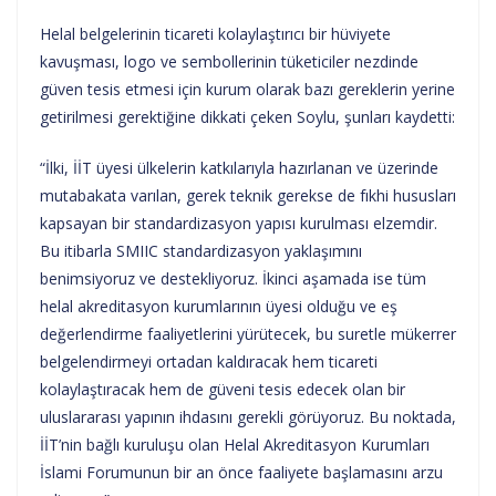
Helal belgelerinin ticareti kolaylaştırıcı bir hüviyete
kavuşması, logo ve sembollerinin tüketiciler nezdinde
güven tesis etmesi için kurum olarak bazı gereklerin yerine
getirilmesi gerektiğine dikkati çeken Soylu, şunları kaydetti:
“İlki, İİT üyesi ülkelerin katkılarıyla hazırlanan ve üzerinde
mutabakata varılan, gerek teknik gerekse de fıkhi hususları
kapsayan bir standardizasyon yapısı kurulması elzemdir.
Bu itibarla SMIIC standardizasyon yaklaşımını
benimsiyoruz ve destekliyoruz. İkinci aşamada ise tüm
helal akreditasyon kurumlarının üyesi olduğu ve eş
değerlendirme faaliyetlerini yürütecek, bu suretle mükerrer
belgelendirmeyi ortadan kaldıracak hem ticareti
kolaylaştıracak hem de güveni tesis edecek olan bir
uluslararası yapının ihdasını gerekli görüyoruz. Bu noktada,
İİT’nin bağlı kuruluşu olan Helal Akreditasyon Kurumları
İslami Forumunun bir an önce faaliyete başlamasını arzu