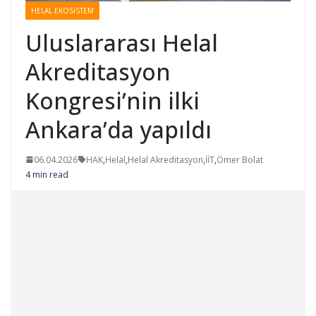
HELAL EKOSISTEM
Uluslararası Helal
Akreditasyon
Kongresi’nin ilki
Ankara’da yapıldı
06.04.2026
HAK
,
Helal
,
Helal Akreditasyon
,
İİT
,
Ömer Bolat
4 min read