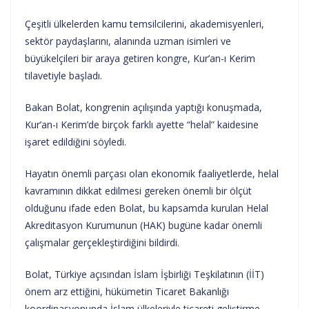
Çeşitli ülkelerden kamu temsilcilerini, akademisyenleri,
sektör paydaşlarını, alanında uzman isimleri ve
büyükelçileri bir araya getiren kongre, Kur’an-ı Kerim
tilavetiyle başladı.
Bakan Bolat, kongrenin açılışında yaptığı konuşmada,
Kur’an-ı Kerim’de birçok farklı ayette “helal” kaidesine
işaret edildiğini söyledi.
Hayatın önemli parçası olan ekonomik faaliyetlerde, helal
kavramının dikkat edilmesi gereken önemli bir ölçüt
olduğunu ifade eden Bolat, bu kapsamda kurulan Helal
Akreditasyon Kurumunun (HAK) bugüne kadar önemli
çalışmalar gerçekleştirdiğini bildirdi.
Bolat, Türkiye açısından İslam İşbirliği Teşkilatının (İİT)
önem arz ettiğini, hükümetin Ticaret Bakanlığı
koordinasyonunda İslam ülkeleriyle ticareti geliştirme