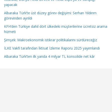
yapacak
Albaraka Türk’te üst düzey görev değişimi: Serhan Yıldırım
görevinden ayrıldı
KFH’den Türkiye dahil dört ülkedeki müşterilerine ücretsiz arama
hizmeti
Şimşek: Makroekonomik istikrar politikalarını sürdüreceğiz
İLKE Vakfı tarafından İktisat İzleme Raporu 2025 yayımlandı
Albaraka Türk’ten ilk yarıda 4 milyar TL konsolide net kâr