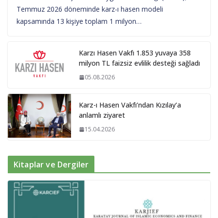
Temmuz 2026 döneminde karz-ı hasen modeli
kapsamında 13 kişiye toplam 1 milyon…
Karzı Hasen Vakfı 1.853 yuvaya 358
milyon TL faizsiz evlilik desteği sağladı
05.08.2026
Karz-ı Hasen Vakfı’ndan Kızılay’a
anlamlı ziyaret
15.04.2026
Kitaplar ve Dergiler