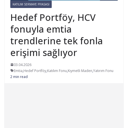
KATILIM SERMAYE PIYASASI
Hedef Portföy, HCV
fonuyla emtia
trendlerine tek fonla
erişimi sağlıyor
03.04.2026
Emtia
,
Hedef Portföy
,
Katılım Fonu
,
Kıymetli Maden
,
Yatırım Fonu
2 min read