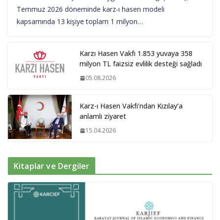
Temmuz 2026 döneminde karz-ı hasen modeli
kapsamında 13 kişiye toplam 1 milyon…
Karzı Hasen Vakfı 1.853 yuvaya 358
milyon TL faizsiz evlilik desteği sağladı
05.08.2026
Karz-ı Hasen Vakfı’ndan Kızılay’a
anlamlı ziyaret
15.04.2026
Kitaplar ve Dergiler