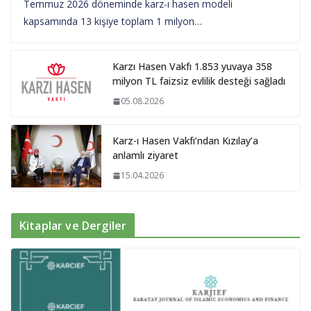
Temmuz 2026 döneminde karz-ı hasen modeli
kapsamında 13 kişiye toplam 1 milyon…
Karzı Hasen Vakfı 1.853 yuvaya 358
milyon TL faizsiz evlilik desteği sağladı
05.08.2026
Karz-ı Hasen Vakfı’ndan Kızılay’a
anlamlı ziyaret
15.04.2026
Kitaplar ve Dergiler