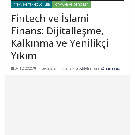
FINANSAL TEKNOLOJILER
KITAPLAR VE DERGILER
Fintech ve İslami
Finans: Dijitalleşme,
Kalkınma ve Yenilikçi
Yıkım
07.12.2025
Fintech
,
İslami Finans
,
Kitap
,
Melih Turan
2 min read