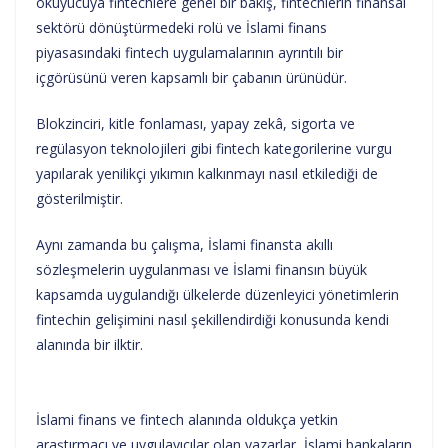
okuyucuya fintechlere genel bir bakış, fintechlerin finansal
sektörü dönüştürmedeki rolü ve İslami finans
piyasasındaki fintech uygulamalarının ayrıntılı bir
içgörüsünü veren kapsamlı bir çabanın ürünüdür.
Blokzinciri, kitle fonlaması, yapay zekâ, sigorta ve
regülasyon teknolojileri gibi fintech kategorilerine vurgu
yapılarak yenilikçi yıkımın kalkınmayı nasıl etkilediği de
gösterilmiştir.
Aynı zamanda bu çalışma, İslami finansta akıllı
sözleşmelerin uygulanması ve İslami finansın büyük
kapsamda uygulandığı ülkelerde düzenleyici yönetimlerin
fintechin gelişimini nasıl şekillendirdiği konusunda kendi
alanında bir ilktir.
İslami finans ve fintech alanında oldukça yetkin
araştırmacı ve uygulayıcılar olan yazarlar, İslami bankaların