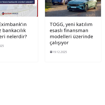
Eximbank’ın
TOGG, yeni katılım
z bankacılık
esaslı finansman
eri nelerdir?
modelleri üzerinde
çalışıyor
025
19.12.2025