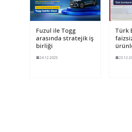
Fuzul ile Togg
Türk 
arasında stratejik iş
faizsi
birliği
ürünl
24.12.2025
23.12.2