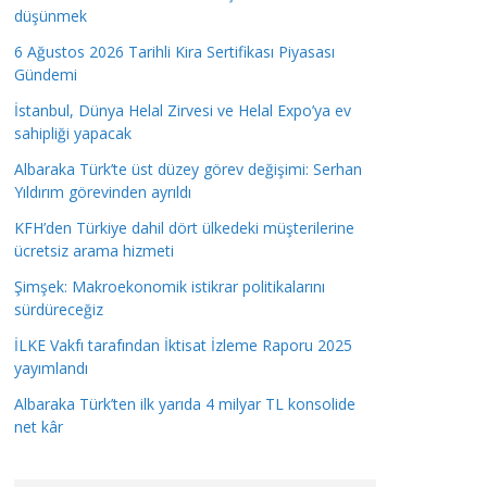
düşünmek
6 Ağustos 2026 Tarihli Kira Sertifikası Piyasası
Gündemi
İstanbul, Dünya Helal Zirvesi ve Helal Expo’ya ev
sahipliği yapacak
Albaraka Türk’te üst düzey görev değişimi: Serhan
Yıldırım görevinden ayrıldı
KFH’den Türkiye dahil dört ülkedeki müşterilerine
ücretsiz arama hizmeti
Şimşek: Makroekonomik istikrar politikalarını
sürdüreceğiz
İLKE Vakfı tarafından İktisat İzleme Raporu 2025
yayımlandı
Albaraka Türk’ten ilk yarıda 4 milyar TL konsolide
net kâr