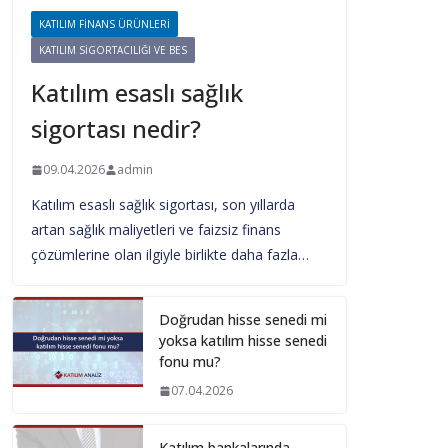
KATILIM FINANS ÜRÜNLERI
KATILIM SIGORTACILIĞI VE BES
Katılım esaslı sağlık
sigortası nedir?
09.04.2026
admin
Katılım esaslı sağlık sigortası, son yıllarda
artan sağlık maliyetleri ve faizsiz finans
çözümlerine olan ilgiyle birlikte daha fazla…
Doğrudan hisse senedi mi
yoksa katılım hisse senedi
fonu mu?
07.04.2026
Katılım bankalarında