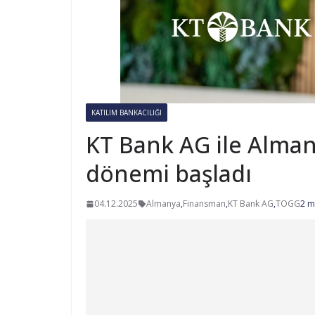
KATILIM BANKACILIĞI
KT Bank AG ile Alma
dönemi başladı
04.12.2025
Almanya
,
Finansman
,
KT Bank AG
,
TOGG
2 m