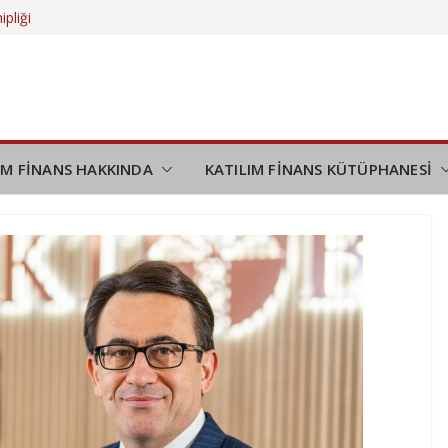
ipliği
 daha da
eliyor?
düşünmek
demi
IM FİNANS HAKKINDA
KATILIM FİNANS KÜTÜPHANESİ