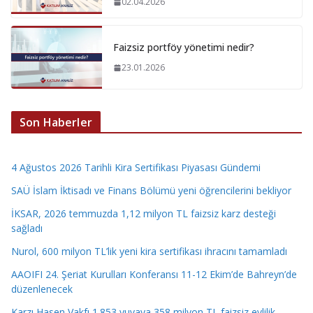
02.04.2026
Faizsiz portföy yönetimi nedir?
23.01.2026
Son Haberler
4 Ağustos 2026 Tarihli Kira Sertifikası Piyasası Gündemi
SAÜ İslam İktisadı ve Finans Bölümü yeni öğrencilerini bekliyor
İKSAR, 2026 temmuzda 1,12 milyon TL faizsiz karz desteği
sağladı
Nurol, 600 milyon TL’lik yeni kira sertifikası ihracını tamamladı
AAOIFI 24. Şeriat Kurulları Konferansı 11-12 Ekim’de Bahreyn’de
düzenlenecek
Karzı Hasen Vakfı 1.853 yuvaya 358 milyon TL faizsiz evlilik