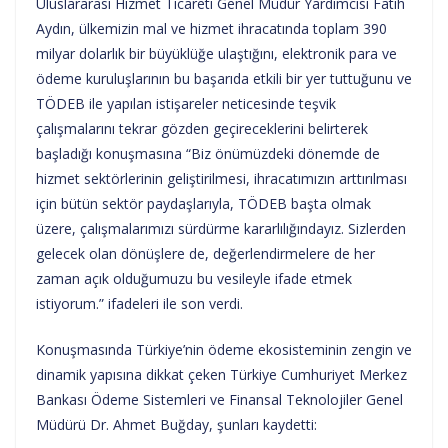
Uluslararası Hizmet Ticareti Genel Müdür Yardımcısı Fatih
Aydın, ülkemizin mal ve hizmet ihracatında toplam 390
milyar dolarlık bir büyüklüğe ulaştığını, elektronik para ve
ödeme kuruluşlarının bu başarıda etkili bir yer tuttuğunu ve
TÖDEB ile yapılan istişareler neticesinde teşvik
çalışmalarını tekrar gözden geçireceklerini belirterek
başladığı konuşmasına “Biz önümüzdeki dönemde de
hizmet sektörlerinin geliştirilmesi, ihracatımızın arttırılması
için bütün sektör paydaşlarıyla, TÖDEB başta olmak
üzere, çalışmalarımızı sürdürme kararlılığındayız. Sizlerden
gelecek olan dönüşlere de, değerlendirmelere de her
zaman açık olduğumuzu bu vesileyle ifade etmek
istiyorum.” ifadeleri ile son verdi.
Konuşmasında Türkiye’nin ödeme ekosisteminin zengin ve
dinamik yapısına dikkat çeken Türkiye Cumhuriyet Merkez
Bankası Ödeme Sistemleri ve Finansal Teknolojiler Genel
Müdürü Dr. Ahmet Buğday, şunları kaydetti: