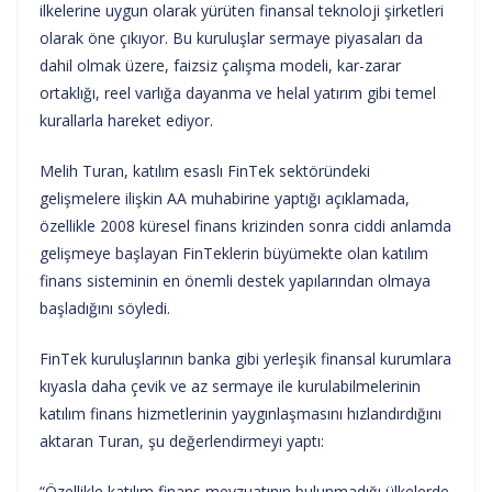
ilkelerine uygun olarak yürüten finansal teknoloji şirketleri
olarak öne çıkıyor. Bu kuruluşlar sermaye piyasaları da
dahil olmak üzere, faizsiz çalışma modeli, kar-zarar
ortaklığı, reel varlığa dayanma ve helal yatırım gibi temel
kurallarla hareket ediyor.
Melih Turan, katılım esaslı FinTek sektöründeki
gelişmelere ilişkin AA muhabirine yaptığı açıklamada,
özellikle 2008 küresel finans krizinden sonra ciddi anlamda
gelişmeye başlayan FinTeklerin büyümekte olan katılım
finans sisteminin en önemli destek yapılarından olmaya
başladığını söyledi.
FinTek kuruluşlarının banka gibi yerleşik finansal kurumlara
kıyasla daha çevik ve az sermaye ile kurulabilmelerinin
katılım finans hizmetlerinin yaygınlaşmasını hızlandırdığını
aktaran Turan, şu değerlendirmeyi yaptı:
“Özellikle katılım finans mevzuatının bulunmadığı ülkelerde