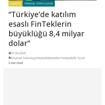
AKADEMI
FINANSAL TEKNOLOJILER
“Türkiye’de katılım
esaslı FinTeklerin
büyüklüğü 8,4 milyar
dolar”
01.04.2026
Finansal Teknoloji
,
Fintek
,
İKAM
,
Katılım Fintek
,
Melih Turan
3 min read