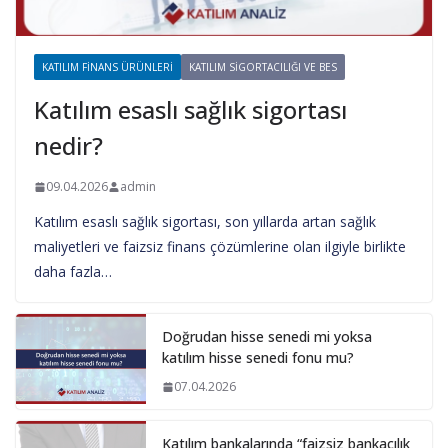
KATILIM FINANS ÜRÜNLERI
KATILIM SIGORTACILIĞI VE BES
Katılım esaslı sağlık sigortası
nedir?
09.04.2026
admin
Katılım esaslı sağlık sigortası, son yıllarda artan sağlık
maliyetleri ve faizsiz finans çözümlerine olan ilgiyle birlikte
daha fazla…
Doğrudan hisse senedi mi yoksa
katılım hisse senedi fonu mu?
07.04.2026
Katılım bankalarında “faizsiz bankacılık