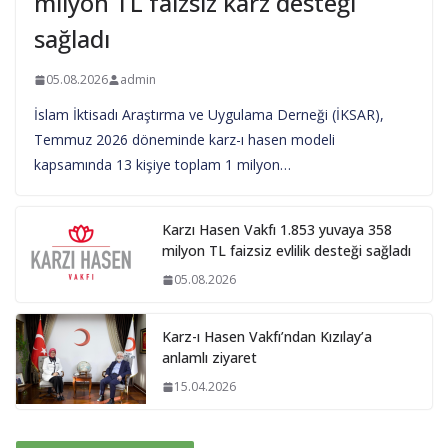
milyon TL faizsiz karz desteği
sağladı
05.08.2026
admin
İslam İktisadı Araştırma ve Uygulama Derneği (İKSAR),
Temmuz 2026 döneminde karz-ı hasen modeli
kapsamında 13 kişiye toplam 1 milyon…
Karzı Hasen Vakfı 1.853 yuvaya 358
milyon TL faizsiz evlilik desteği sağladı
05.08.2026
Karz-ı Hasen Vakfı’ndan Kızılay’a
anlamlı ziyaret
15.04.2026