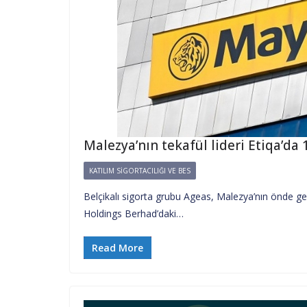
Malezya’nın tekafül lideri Etiqa’da 
KATILIM SIGORTACILIĞI VE BES
Belçikalı sigorta grubu Ageas, Malezya’nın önde ge
Holdings Berhad’daki…
Read More