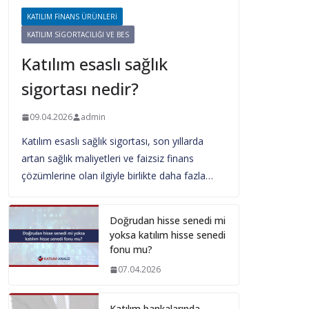
KATILIM FINANS ÜRÜNLERI
KATILIM SIGORTACILIĞI VE BES
Katılım esaslı sağlık
sigortası nedir?
09.04.2026
admin
Katılım esaslı sağlık sigortası, son yıllarda
artan sağlık maliyetleri ve faizsiz finans
çözümlerine olan ilgiyle birlikte daha fazla…
Doğrudan hisse senedi mi
yoksa katılım hisse senedi
fonu mu?
07.04.2026
Katılım bankalarında