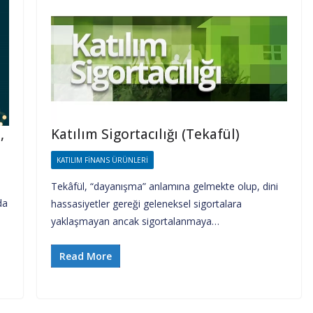
,
Katılım Sigortacılığı (Tekafül)
KATILIM FINANS ÜRÜNLERI
Tekâfül, “dayanışma” anlamına gelmekte olup, dini
da
hassasiyetler gereği geleneksel sigortalara
yaklaşmayan ancak sigortalanmaya…
Read More