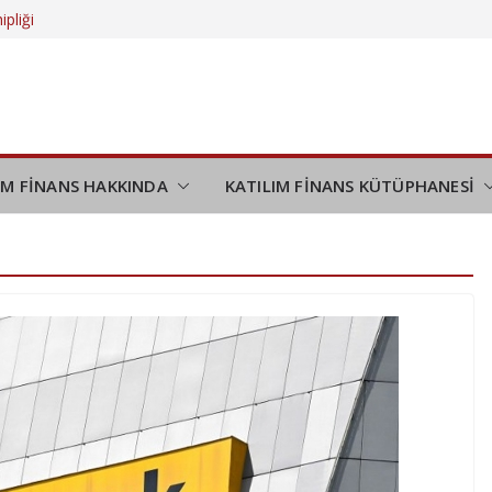
ipliği
 daha da
eliyor?
düşünmek
demi
IM FİNANS HAKKINDA
KATILIM FİNANS KÜTÜPHANESİ