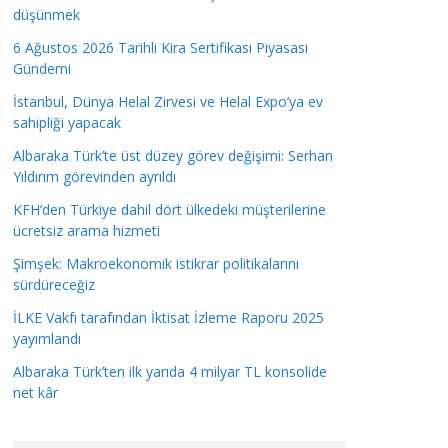
düşünmek
6 Ağustos 2026 Tarihli Kira Sertifikası Piyasası
Gündemi
İstanbul, Dünya Helal Zirvesi ve Helal Expo’ya ev
sahipliği yapacak
Albaraka Türk’te üst düzey görev değişimi: Serhan
Yıldırım görevinden ayrıldı
KFH’den Türkiye dahil dört ülkedeki müşterilerine
ücretsiz arama hizmeti
Şimşek: Makroekonomik istikrar politikalarını
sürdüreceğiz
İLKE Vakfı tarafından İktisat İzleme Raporu 2025
yayımlandı
Albaraka Türk’ten ilk yarıda 4 milyar TL konsolide
net kâr