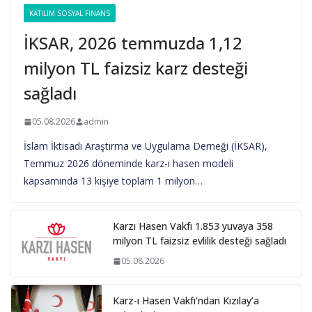
KATILIM SOSYAL FINANS
İKSAR, 2026 temmuzda 1,12
milyon TL faizsiz karz desteği
sağladı
05.08.2026
admin
İslam İktisadı Araştırma ve Uygulama Derneği (İKSAR),
Temmuz 2026 döneminde karz-ı hasen modeli
kapsamında 13 kişiye toplam 1 milyon…
Karzı Hasen Vakfı 1.853 yuvaya 358
milyon TL faizsiz evlilik desteği sağladı
05.08.2026
Karz-ı Hasen Vakfı’ndan Kızılay’a