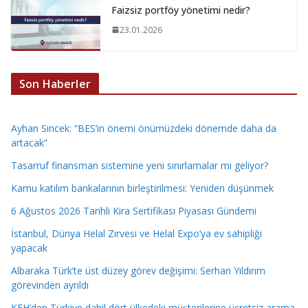
Faizsiz portföy yönetimi nedir?
23.01.2026
Son Haberler
Ayhan Sincek: “BES’in önemi önümüzdeki dönemde daha da
artacak”
Tasarruf finansman sistemine yeni sınırlamalar mı geliyor?
Kamu katılım bankalarının birleştirilmesi: Yeniden düşünmek
6 Ağustos 2026 Tarihli Kira Sertifikası Piyasası Gündemi
İstanbul, Dünya Helal Zirvesi ve Helal Expo’ya ev sahipliği
yapacak
Albaraka Türk’te üst düzey görev değişimi: Serhan Yıldırım
görevinden ayrıldı
KFH’den Türkiye dahil dört ülkedeki müşterilerine ücretsiz arama