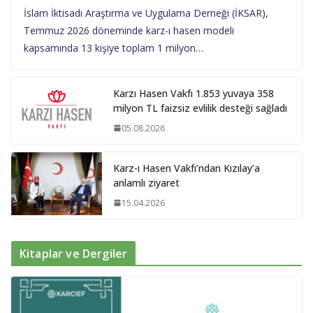
İslam İktisadı Araştırma ve Uygulama Derneği (İKSAR),
Temmuz 2026 döneminde karz-ı hasen modeli
kapsamında 13 kişiye toplam 1 milyon…
Karzı Hasen Vakfı 1.853 yuvaya 358
milyon TL faizsiz evlilik desteği sağladı
05.08.2026
Karz-ı Hasen Vakfı’ndan Kızılay’a
anlamlı ziyaret
15.04.2026
Kitaplar ve Dergiler