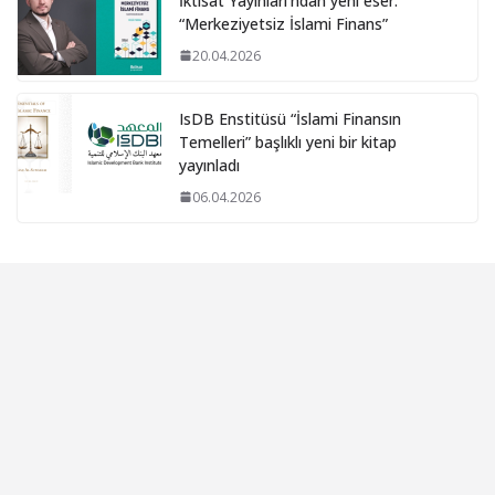
İktisat Yayınları’ndan yeni eser:
“Merkeziyetsiz İslami Finans”
20.04.2026
IsDB Enstitüsü “İslami Finansın
Temelleri” başlıklı yeni bir kitap
yayınladı
06.04.2026