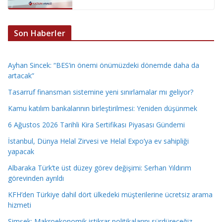
Son Haberler
Ayhan Sincek: “BES’in önemi önümüzdeki dönemde daha da
artacak”
Tasarruf finansman sistemine yeni sınırlamalar mı geliyor?
Kamu katılım bankalarının birleştirilmesi: Yeniden düşünmek
6 Ağustos 2026 Tarihli Kira Sertifikası Piyasası Gündemi
İstanbul, Dünya Helal Zirvesi ve Helal Expo’ya ev sahipliği
yapacak
Albaraka Türk’te üst düzey görev değişimi: Serhan Yıldırım
görevinden ayrıldı
KFH’den Türkiye dahil dört ülkedeki müşterilerine ücretsiz arama
hizmeti
Şimşek: Makroekonomik istikrar politikalarını sürdüreceğiz