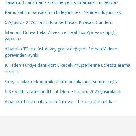
Tasarruf finansman sistemine yeni sınırlamalar mı geliyor?
Kamu katılım bankalarının birleştirilmesi: Yeniden düşünmek
6 Ağustos 2026 Tarihli Kira Sertifikası Piyasası Gündemi
İstanbul, Dünya Helal Zirvesi ve Helal Expo’ya ev sahipliği
yapacak
Albaraka Türk’te üst düzey görev değişimi: Serhan Yıldırım
görevinden ayrıldı
KFH’den Türkiye dahil dört ülkedeki müşterilerine ücretsiz arama
hizmeti
Şimşek: Makroekonomik istikrar politikalarını sürdüreceğiz
İLKE Vakfı tarafından İktisat İzleme Raporu 2025 yayımlandı
Albaraka Türk’ten ilk yarıda 4 milyar TL konsolide net kâr