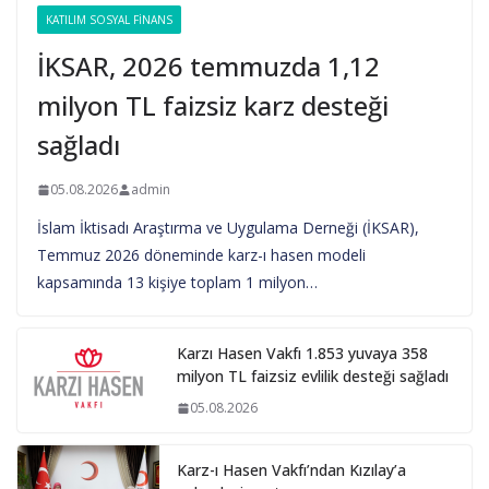
KATILIM SOSYAL FINANS
İKSAR, 2026 temmuzda 1,12
milyon TL faizsiz karz desteği
sağladı
05.08.2026
admin
İslam İktisadı Araştırma ve Uygulama Derneği (İKSAR),
Temmuz 2026 döneminde karz-ı hasen modeli
kapsamında 13 kişiye toplam 1 milyon…
Karzı Hasen Vakfı 1.853 yuvaya 358
milyon TL faizsiz evlilik desteği sağladı
05.08.2026
Karz-ı Hasen Vakfı’ndan Kızılay’a