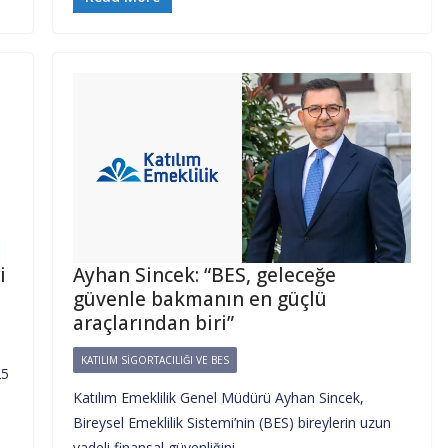
i
Ayhan Sincek: “BES, geleceğe
güvenle bakmanın en güçlü
araçlarından biri”
KATILIM SIGORTACILIĞI VE BES
25
Katılım Emeklilik Genel Müdürü Ayhan Sincek,
Bireysel Emeklilik Sistemi’nin (BES) bireylerin uzun
vadeli finansal güvenliğini…