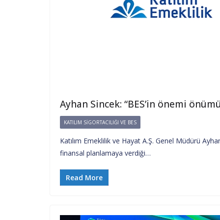
Ayhan Sincek: “BES’in önemi önüm
KATILIM SIGORTACILIĞI VE BES
Katılım Emeklilik ve Hayat A.Ş. Genel Müdürü Ayhan
finansal planlamaya verdiği…
Read More