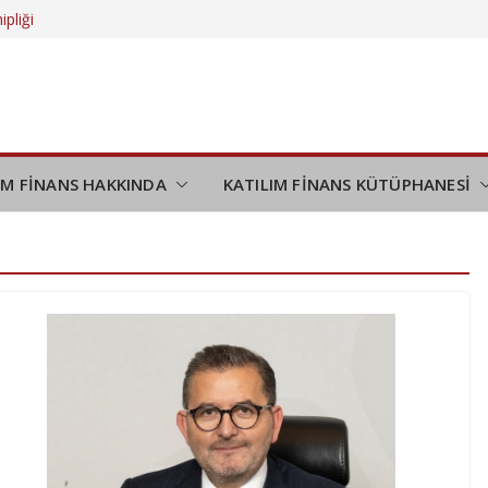
ipliği
 daha da
eliyor?
düşünmek
demi
IM FİNANS HAKKINDA
KATILIM FİNANS KÜTÜPHANESİ