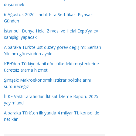
düşünmek
6 Ağustos 2026 Tarihli Kira Sertifikası Piyasası
Gündemi
İstanbul, Dünya Helal Zirvesi ve Helal Expo’ya ev
sahipliği yapacak
Albaraka Türk’te üst düzey görev değişimi: Serhan
Yıldırım görevinden ayrıldı
KFH’den Türkiye dahil dört ülkedeki müşterilerine
ücretsiz arama hizmeti
Şimşek: Makroekonomik istikrar politikalarını
sürdüreceğiz
İLKE Vakfı tarafından İktisat İzleme Raporu 2025
yayımlandı
Albaraka Türk’ten ilk yarıda 4 milyar TL konsolide
net kâr