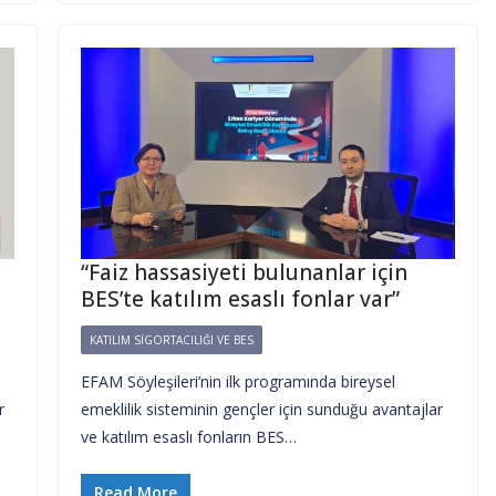
“Faiz hassasiyeti bulunanlar için
BES’te katılım esaslı fonlar var”
KATILIM SIGORTACILIĞI VE BES
EFAM Söyleşileri’nin ilk programında bireysel
r
emeklilik sisteminin gençler için sunduğu avantajlar
ve katılım esaslı fonların BES…
Read More