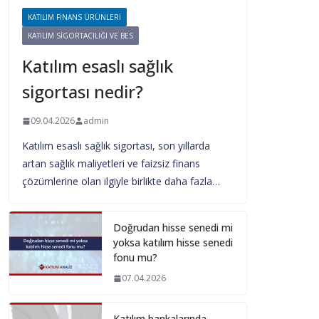
KATILIM FINANS ÜRÜNLERI
KATILIM SIGORTACILIĞI VE BES
Katılım esaslı sağlık
sigortası nedir?
09.04.2026
admin
Katılım esaslı sağlık sigortası, son yıllarda
artan sağlık maliyetleri ve faizsiz finans
çözümlerine olan ilgiyle birlikte daha fazla…
Doğrudan hisse senedi mi
yoksa katılım hisse senedi
fonu mu?
07.04.2026
Katılım bankalarında