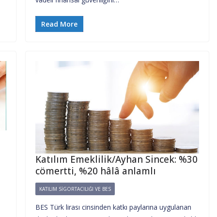
Read More
Katılım Emeklilik/Ayhan Sincek: %30
cömertti, %20 hâlâ anlamlı
KATILIM SIGORTACILIĞI VE BES
BES Türk lirası cinsinden katkı paylarına uygulanan