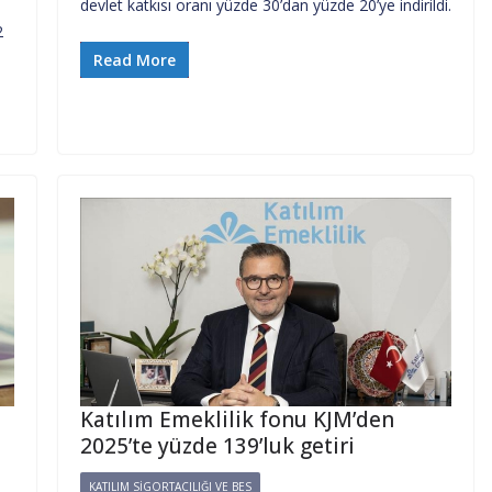
devlet katkısı oranı yüzde 30’dan yüzde 20’ye indirildi.
2
Read More
Katılım Emeklilik fonu KJM’den
2025’te yüzde 139’luk getiri
KATILIM SIGORTACILIĞI VE BES