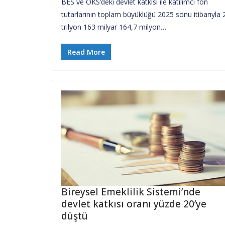
BES ve OKS’deki devlet katkısı ile katılımcı fon
tutarlarının toplam büyüklüğü 2025 sonu itibarıyla 
trilyon 163 milyar 164,7 milyon…
Read More
Bireysel Emeklilik Sistemi’nde
devlet katkısı oranı yüzde 20’ye
düştü