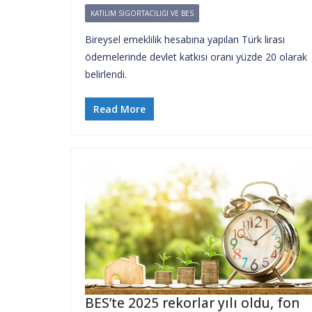
KATILIM SIGORTACILIĞI VE BES
Bireysel emeklilik hesabına yapılan Türk lirası
ödemelerinde devlet katkısı oranı yüzde 20 olarak
belirlendi.
Read More
BES’te 2025 rekorlar yılı oldu, fon