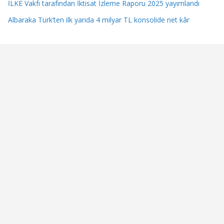
İLKE Vakfı tarafından İktisat İzleme Raporu 2025 yayımlandı
Albaraka Türk’ten ilk yarıda 4 milyar TL konsolide net kâr