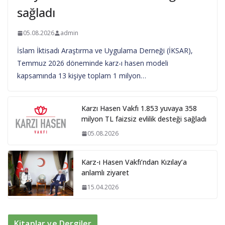
sağladı
05.08.2026
admin
İslam İktisadı Araştırma ve Uygulama Derneği (İKSAR),
Temmuz 2026 döneminde karz-ı hasen modeli
kapsamında 13 kişiye toplam 1 milyon…
Karzı Hasen Vakfı 1.853 yuvaya 358
milyon TL faizsiz evlilik desteği sağladı
05.08.2026
Karz-ı Hasen Vakfı’ndan Kızılay’a
anlamlı ziyaret
15.04.2026
Kitaplar ve Dergiler