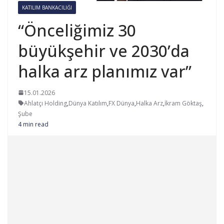
KATILIM BANKACILIĞI
“Önceliğimiz 30
büyükşehir ve 2030’da
halka arz planımız var”
15.01.2026
Ahlatçı Holding
,
Dünya Katılım
,
FX Dünya
,
Halka Arz
,
İkram Göktaş
,
Şube
4 min read