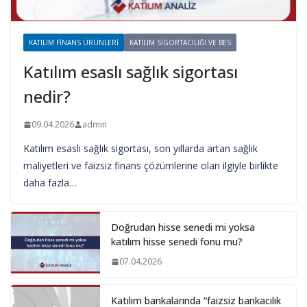
KATILIM FINANS ÜRÜNLERI
KATILIM SIGORTACILIĞI VE BES
Katılım esaslı sağlık sigortası
nedir?
09.04.2026
admin
Katılım esaslı sağlık sigortası, son yıllarda artan sağlık
maliyetleri ve faizsiz finans çözümlerine olan ilgiyle birlikte
daha fazla…
Doğrudan hisse senedi mi yoksa
katılım hisse senedi fonu mu?
07.04.2026
Katılım bankalarında “faizsiz bankacılık