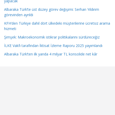
yapacak
Albaraka Türk’te üst düzey görev değişimi: Serhan Yıldırım
görevinden ayrıldı
KFH’den Türkiye dahil dört ülkedeki müşterilerine ücretsiz arama
hizmeti
Şimşek: Makroekonomik istikrar politikalarını sürdüreceğiz
İLKE Vakfı tarafından İktisat İzleme Raporu 2025 yayımlandı
Albaraka Türk’ten ilk yarıda 4 milyar TL konsolide net kâr