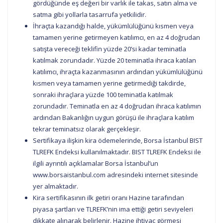
gördüğünde eş değeri bir varlık ile takas, satın alma ve
satma gibi yollarla tasarrufa yetkilidir.
İhraçta kazandığı halde, yükümlülüğünü kısmen veya
tamamen yerine getirmeyen katılımcı, en az 4 doğrudan
satışta vereceği teklifin yüzde 20’si kadar teminatla
katılmak zorundadır. Yüzde 20 teminatla ihraca katılan
katılımcı, ihraçta kazanmasının ardından yükümlülüğünü
kısmen veya tamamen yerine getirmediği takdirde,
sonraki ihraçlara yüzde 100 teminatla katılmak
zorundadır. Teminatla en az 4 doğrudan ihraca katılımın
ardından Bakanlığın uygun görüşü ile ihraçlara katılım
tekrar teminatsız olarak gerçekleşir.
Sertifikaya ilişkin kira ödemelerinde, Borsa İstanbul BIST
TLREFK Endeksi kullanılmaktadır. BIST TLREFK Endeksi ile
ilgili ayrıntılı açıklamalar Borsa İstanbul’un
www.borsaistanbul.com adresindeki internet sitesinde
yer almaktadır.
Kira sertifikasının ilk getiri oranı Hazine tarafından
piyasa şartları ve TLREFK’nin ima ettiği getiri seviyeleri
dikkate alınarak belirlenir. Hazine ihtiyaç görmesi