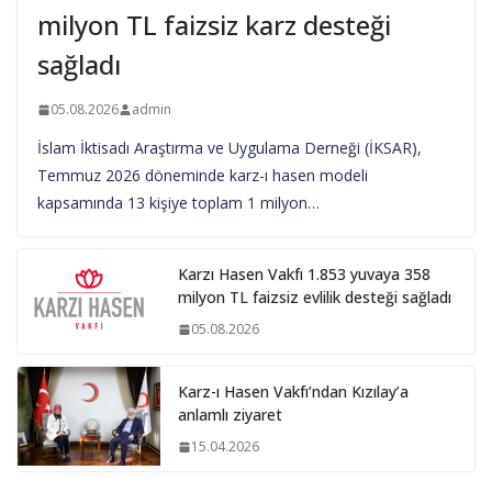
milyon TL faizsiz karz desteği
sağladı
05.08.2026
admin
İslam İktisadı Araştırma ve Uygulama Derneği (İKSAR),
Temmuz 2026 döneminde karz-ı hasen modeli
kapsamında 13 kişiye toplam 1 milyon…
Karzı Hasen Vakfı 1.853 yuvaya 358
milyon TL faizsiz evlilik desteği sağladı
05.08.2026
Karz-ı Hasen Vakfı’ndan Kızılay’a
anlamlı ziyaret
15.04.2026