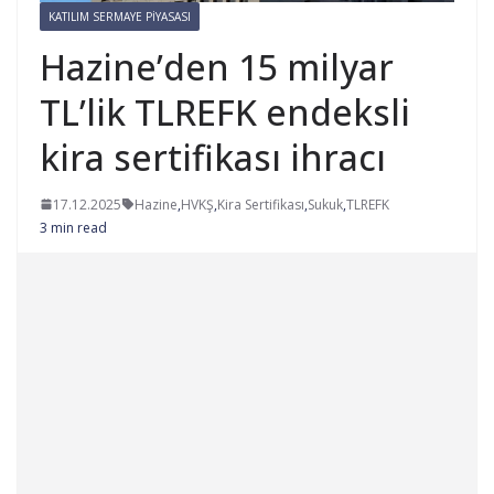
KATILIM SERMAYE PIYASASI
Hazine’den 15 milyar
TL’lik TLREFK endeksli
kira sertifikası ihracı
17.12.2025
Hazine
,
HVKŞ
,
Kira Sertifikası
,
Sukuk
,
TLREFK
3 min read