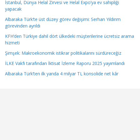
İstanbul, Dünya Helal Zirvesi ve Helal Expo’ya ev sahipliği
yapacak
Albaraka Türk’te üst düzey görev değişimi: Serhan Yıldırım
görevinden ayrıldı
KFH’den Türkiye dahil dört ülkedeki müşterilerine ücretsiz arama
hizmeti
Şimşek: Makroekonomik istikrar politikalarını sürdüreceğiz
İLKE Vakfı tarafından İktisat İzleme Raporu 2025 yayımlandı
Albaraka Türk’ten ilk yarıda 4 milyar TL konsolide net kâr