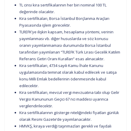
TL cinsi kira sertifikalarının her biri nominal 100 TL
değerinde olacaktır.
Kira sertifikaları, Borsa İstanbul Borçlanma Araçları
Piyasasında işlem görecektir.
TLREFK’ye ilişkin kapsam, hesaplama yöntemi, verinin
yayımlanması vb. diğer hususlarda ve söz konusu
oranın yayımlanmaması durumunda Borsa İstanbul
tarafından yayımlanan “TLREFK Türk Lirası Gecelik Katılım
Referans Getiri Oranı Kuralları” esas alınacaktır.
Kira sertifikaları, 4734 sayılı Kamu İhale Kanunu
uygulamasında teminat olarak kabul edilecek ve satışa
konu Milli Emlak bedellerinin ödenmesinde kabul
edilecektir.
Kira sertifikaları, mevcut vergi mevzuatına tabi olup Gelir
Vergisi Kanununun Geçici 67 nci maddesi uyarınca
vergilendirilecektir.
Kira sertifikalarının gösterge niteliğindeki fiyatları günlük
olarak Resmi Gazete’de yayımlanacaktır.
HMVKŞ, kiraya verdiği taşınmazları gerekli ve faydalı