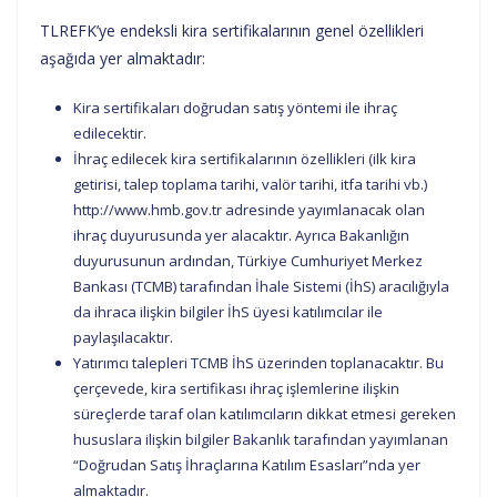
TLREFK’ye endeksli kira sertifikalarının genel özellikleri
aşağıda yer almaktadır:
Kira sertifikaları doğrudan satış yöntemi ile ihraç
edilecektir.
İhraç edilecek kira sertifikalarının özellikleri (ilk kira
getirisi, talep toplama tarihi, valör tarihi, itfa tarihi vb.)
http://www.hmb.gov.tr adresinde yayımlanacak olan
ihraç duyurusunda yer alacaktır. Ayrıca Bakanlığın
duyurusunun ardından, Türkiye Cumhuriyet Merkez
Bankası (TCMB) tarafından İhale Sistemi (İhS) aracılığıyla
da ihraca ilişkin bilgiler İhS üyesi katılımcılar ile
paylaşılacaktır.
Yatırımcı talepleri TCMB İhS üzerinden toplanacaktır. Bu
çerçevede, kira sertifikası ihraç işlemlerine ilişkin
süreçlerde taraf olan katılımcıların dikkat etmesi gereken
hususlara ilişkin bilgiler Bakanlık tarafından yayımlanan
“Doğrudan Satış İhraçlarına Katılım Esasları”nda yer
almaktadır.