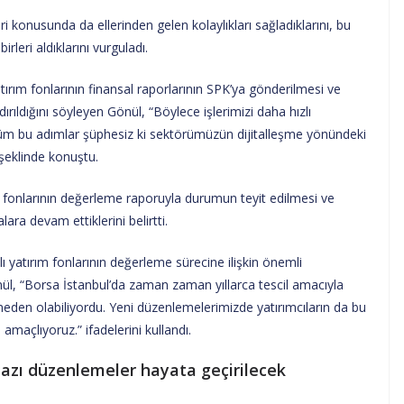
eri konusunda da ellerinden gelen kolaylıkları sağladıklarını, bu
leri aldıklarını vurguladı.
tırım fonlarının finansal raporlarının SPK’ya gönderilmesi ve
dırıldığını söyleyen Gönül, “Böylece işlerimizi daha hızlı
üm bu adımlar şüphesiz ki sektörümüzün dijitalleşme yönündeki
 şeklinde konuştu.
 fonlarının değerleme raporuyla durumun teyit edilmesi ve
ara devam ettiklerini belirtti.
lı yatırım fonlarının değerleme sürecine ilişkin önemli
önül, “Borsa İstanbul’da zaman zaman yıllarca tescil amacıyla
eden olabiliyordu. Yeni düzenlemelerimizde yatırımcıların da bu
amaçlıyoruz.” ifadelerini kullandı.
zı düzenlemeler hayata geçirilecek