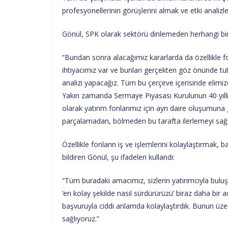
profesyonellerinin görüşlerini almak ve etki analiz
Gönül, SPK olarak sektörü dinlemeden herhangi bir ka
“Bundan sonra alacağımız kararlarda da özellikle f
ihtiyacımız var ve bunları gerçekten göz önünde tut
analizi yapacağız. Tüm bu çerçeve içerisinde elim
Yakın zamanda Sermaye Piyasası Kurulunun 40 yıllık t
olarak yatırım fonlarımız için ayrı daire oluşumun
parçalamadan, bölmeden bu tarafta ilerlemeyi sağ
Özellikle fonların iş ve işlemlerini kolaylaştırmak,
bildiren Gönül, şu ifadeleri kullandı:
“Tüm buradaki amacımız, sizlerin yatırımcıyla bulu
‘en kolay şekilde nasıl sürdürürüzü’ biraz daha bir 
başvuruyla ciddi anlamda kolaylaştırdık. Bunun üzer
sağlıyoruz.”