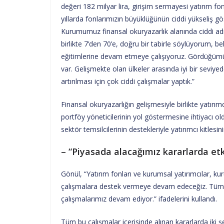
değeri 182 milyar lira, girişim sermayesi yatırım fo
yıllarda fonlarımızın büyüklüğünün ciddi yükseliş gös
Kurumumuz finansal okuryazarlık alanında ciddi adım
birlikte 7’den 70’e, doğru bir tabirle söylüyorum, b
eğitimlerine devam etmeye çalışıyoruz. Gördüğümü
var. Gelişmekte olan ülkeler arasında iyi bir seviye
artırılması için çok ciddi çalışmalar yaptık.”
Finansal okuryazarlığın gelişmesiyle birlikte yatırımc
portföy yöneticilerinin yol göstermesine ihtiyacı o
sektör temsilcilerinin destekleriyle yatırımcı kitles
– “Piyasada alacağımız kararlarda etk
Gönül, “Yatırım fonları ve kurumsal yatırımcılar, k
çalışmalara destek vermeye devam edeceğiz. Tüm bu b
çalışmalarımız devam ediyor.” ifadelerini kullandı.
Tüm bu çalışmalar içerisinde alınan kararlarda iki 