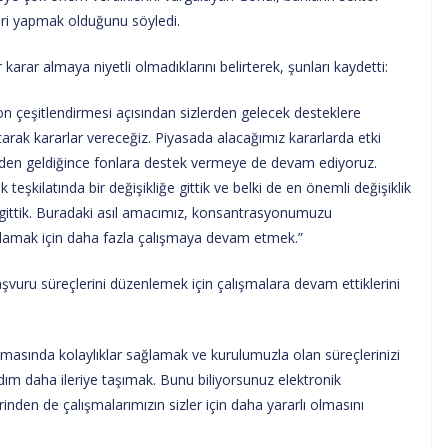
leri yapmak olduğunu söyledi.
rar almaya niyetli olmadıklarını belirterek, şunları kaydetti:
on çeşitlendirmesi açısından sizlerden gelecek desteklere
arak kararlar vereceğiz. Piyasada alacağımız kararlarda etki
izden geldiğince fonlara destek vermeye de devam ediyoruz.
eşkilatında bir değişikliğe gittik ve belki de en önemli değişiklik
a gittik. Buradaki asıl amacımız, konsantrasyonumuzu
lamak için daha fazla çalışmaya devam etmek.”
 başvuru süreçlerini düzenlemek için çalışmalara devam ettiklerini
şmasında kolaylıklar sağlamak ve kurulumuzla olan süreçlerinizi
adım daha ileriye taşımak. Bunu biliyorsunuz elektronik
inden de çalışmalarımızın sizler için daha yararlı olmasını