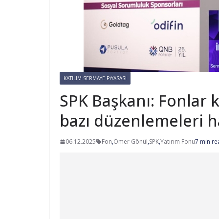
KATILIM SERMAYE PIYASASI
SPK Başkanı: Fonlar
bazı düzenlemeleri h
06.12.2025
Fon
,
Ömer Gönül
,
SPK
,
Yatırım Fonu
7 min re