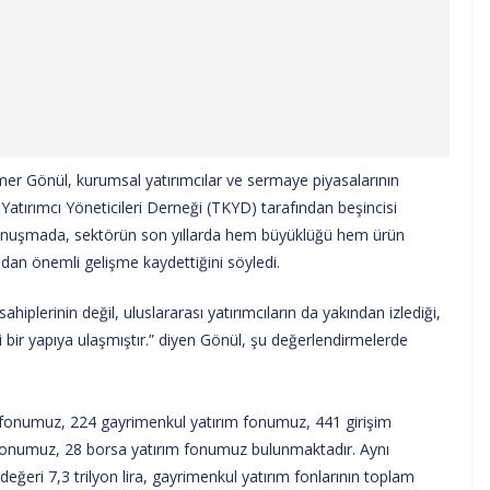
r Gönül, kurumsal yatırımcılar ve sermaye piyasalarının
 Yatırımcı Yöneticileri Derneği (TKYD) tarafından beşincisi
konuşmada, sektörün son yıllarda hem büyüklüğü hem ürün
ından önemli gelişme kaydettiğini söyledi.
iplerinin değil, uluslararası yatırımcıların da yakından izlediği,
 bir yapıya ulaşmıştır.” diyen Gönül, şu değerlendirmelerde
 fonumuz, 224 gayrimenkul yatırım fonumuz, 441 girişim
 fonumuz, 28 borsa yatırım fonumuz bulunmaktadır. Aynı
ğeri 7,3 trilyon lira, gayrimenkul yatırım fonlarının toplam