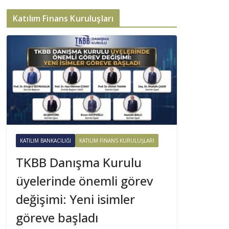
Katılım Finans Kuruluşları
KATILIM BANKACILIĞI
KATILIM FINANS KURULUŞLARI
TKBB Danışma Kurulu
üyelerinde önemli görev
değişimi: Yeni isimler
göreve başladı