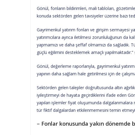
Gönül, fonların bildirimleri, mali tabloları, gözetiml
konuda sektörden gelen tavsiyeler üzerine bazı tedbir
Gayrimenkul yatırım fonları ve girişim sermayesi ya
yatırımcılara ayrıca iletilmesi zorunluluğunun da kal
yapmamızı ve daha şeffaf olmamızı da sağladık. T
güçlü eğilimini desteklemek amaçlı yapılmaktadır.”
Gönül, değerleme raporlarıyla, gayrimenkul yatırım
yapının daha sağlam hale getirilmesi için de çalışmal
Sektörden gelen talepler doğrultusunda altın ağırlık
iyileştirmeyi de hayata geçirdiklerini ifade eden G
yapılan işlemler fiyat oluşumunda dalgalanmalara n
tür fiktif dalgalardan etkilenmemesini temin etmeyi 
–
Fonlar konusunda yakın dönemde ba