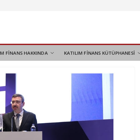
yı
 çıktı
nda
IM FİNANS HAKKINDA
KATILIM FİNANS KÜTÜPHANESİ