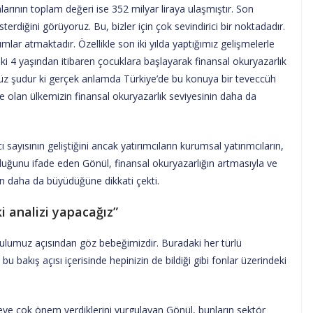
nlarının toplam değeri ise 352 milyar liraya ulaşmıştır. Son
terdiğini görüyoruz. Bu, bizler için çok sevindirici bir noktadadır.
lar atmaktadır. Özellikle son iki yılda yaptığımız gelişmelerle
elki 4 yaşından itibaren çocuklara başlayarak finansal okuryazarlık
z şudur ki gerçek anlamda Türkiye’de bu konuya bir teveccüh
de olan ülkemizin finansal okuryazarlık seviyesinin daha da
ı sayısının geliştiğini ancak yatırımcıların kurumsal yatırımcıların,
lduğunu ifade eden Gönül, finansal okuryazarlığın artmasıyla ve
inin daha da büyüdüğüne dikkati çekti.
i analizi yapacağız”
urulumuz açısından göz bebeğimizdir. Buradaki her türlü
akış açısı içerisinde hepinizin de bildiği gibi fonlar üzerindeki
şeye çok önem verdiklerini vurgulayan Gönül, bunların sektör