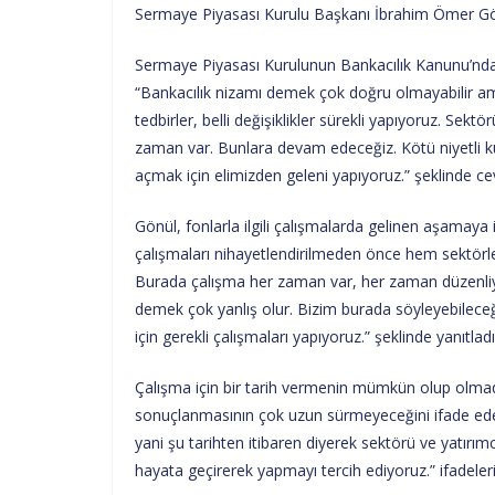
Sermaye Piyasası Kurulu Başkanı İbrahim Ömer Gönül
Sermaye Piyasası Kurulunun Bankacılık Kanunu’ndak
“Bankacılık nizamı demek çok doğru olmayabilir ama fo
tedbirler, belli değişiklikler sürekli yapıyoruz. S
zaman var. Bunlara devam edeceğiz. Kötü niyetli k
açmak için elimizden geleni yapıyoruz.” şeklinde ce
Gönül, fonlarla ilgili çalışmalarda gelinen aşamaya
çalışmaları nihayetlendirilmeden önce hem sektörle 
Burada çalışma her zaman var, her zaman düzenliyor
demek çok yanlış olur. Bizim burada söyleyebileceğ
için gerekli çalışmaları yapıyoruz.” şeklinde yanıtladı
Çalışma için bir tarih vermenin mümkün olup olmad
sonuçlanmasının çok uzun sürmeyeceğini ifade edere
yani şu tarihten itibaren diyerek sektörü ve yatırı
hayata geçirerek yapmayı tercih ediyoruz.” ifadelerin