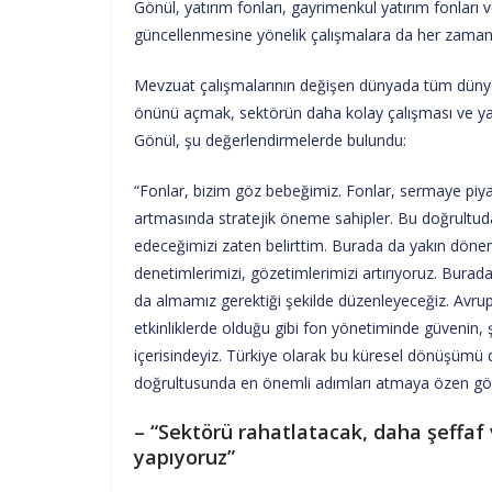
Gönül, yatırım fonları, gayrimenkul yatırım fonları v
güncellenmesine yönelik çalışmalara da her zamanki 
Mevzuat çalışmalarının değişen dünyada tüm dünyayl
önünü açmak, sektörün daha kolay çalışması ve yat
Gönül, şu değerlendirmelerde bulundu:
“Fonlar, bizim göz bebeğimiz. Fonlar, sermaye piyas
artmasında stratejik öneme sahipler. Bu doğrultuda
edeceğimizi zaten belirttim. Burada da yakın döne
denetimlerimizi, gözetimlerimizi artırıyoruz. Burada
da almamız gerektiği şekilde düzenleyeceğiz. Avru
etkinliklerde olduğu gibi fon yönetiminde güvenin, ş
içerisindeyiz. Türkiye olarak bu küresel dönüşümü di
doğrultusunda en önemli adımları atmaya özen gös
– “Sektörü rahatlatacak, daha şeffaf 
yapıyoruz”