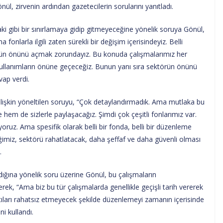
, zirvenin ardından gazetecilerin sorularını yanıtladı.
i gibi bir sınırlamaya gidip gitmeyeceğine yönelik soruya Gönül,
nlarla ilgili zaten sürekli bir değişim içerisindeyiz. Belli
ektörün önünü açmak zorundayız. Bu konuda çalışmalarımız her
ullanımların önüne geçeceğiz. Bunun yanı sıra sektörün önünü
vap verdi.
 ilişkin yöneltilen soruyu, “Çok detaylandırmadık. Ama mutlaka bu
hem de sizlerle paylaşacağız. Şimdi çok çeşitli fonlarımız var.
uz. Ama spesifik olarak belli bir fonda, belli bir düzenleme
imiz, sektörü rahatlatacak, daha şeffaf ve daha güvenli olması
.
ığına yönelik soru üzerine Gönül, bu çalışmaların
k, “Ama biz bu tür çalışmalarda genellikle geçişli tarih vererek
mcıları rahatsız etmeyecek şekilde düzenlemeyi zamanın içerisinde
i kullandı.