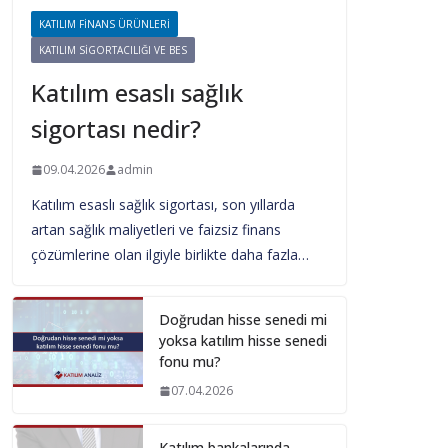
KATILIM FINANS ÜRÜNLERI
KATILIM SIGORTACILIĞI VE BES
Katılım esaslı sağlık
sigortası nedir?
09.04.2026
admin
Katılım esaslı sağlık sigortası, son yıllarda
artan sağlık maliyetleri ve faizsiz finans
çözümlerine olan ilgiyle birlikte daha fazla…
Doğrudan hisse senedi mi
yoksa katılım hisse senedi
fonu mu?
07.04.2026
Katılım bankalarında