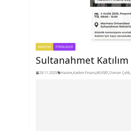
AKADEMI
ETKINLIKLER
Sultanahmet Katılım F
28.11.2025
Hazine
,
Katılım Finans
,
MÜİSEF
,
Osman Çelik
,