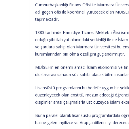
Cumhurbaşkanlığı Finans Ofisi ile Marmara Üniversi
adı geçen ofis ile koordineli yürütecek olan MÜİSEF,
taşımaktadır.
1883 tarihinde Hamidiye Ticaret Mekteb-i Âlisi ismiy
olduğu gibi ilahiyat alanındaki yetkinliği ile de İs
ve şartlara sahip olan Marmara Üniversitesi bu en
kurumlarından biri olma özelliğini güçlendirmiştir.
MÜİSEF’in en önemli amacı İslam ekonomisi ve fina
uluslararası sahada söz sahibi olacak bilim insanları
Lisansüstü programlarını bu hedefe uygun bir şekil
düzenleyecek olan enstitü, mezun edeceği öğrencil
disiplinler arası çalışmalarla üst düzeyde İslam e
Buna paralel olarak lisansüstü programlardaki öğre
haline gelen İngilizce ve Arapça dillerini iyi dere