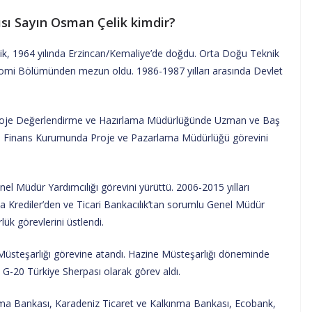
sı Sayın Osman Çelik kimdir?
ik, 1964 yılında Erzincan/Kemaliye’de doğdu. Orta Doğu Teknik
Ekonomi Bölümünden mezun oldu. 1986-1987 yılları arasında Devlet
 Proje Değerlendirme ve Hazırlama Müdürlüğünde Uzman ve Baş
las Finans Kurumunda Proje ve Pazarlama Müdürlüğü görevini
Müdür Yardımcılığı görevini yürüttü. 2006-2015 yılları
la Krediler’den ve Ticari Bankacılık’tan sorumlu Genel Müdür
lük görevlerini üstlendi.
 Müsteşarlığı görevine atandı. Hazine Müsteşarlığı döneminde
 G-20 Türkiye Sherpası olarak görev aldı.
a Bankası, Karadeniz Ticaret ve Kalkınma Bankası, Ecobank,