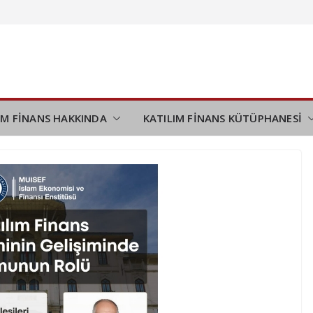
demi
ini
desteği
ı tamamladı
IM FİNANS HAKKINDA
KATILIM FİNANS KÜTÜPHANESİ