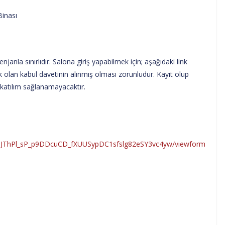
Binası
enjanla sınırlıdır. Salona giriş yapabilmek için; aşağıdaki link
ek olan kabul davetinin alınmış olması zorunludur. Kayıt olup
katılım sağlanamayacaktır.
wgIJThPl_sP_p9DDcuCD_fXUUSypDC1sfslg82eSY3vc4yw/viewform