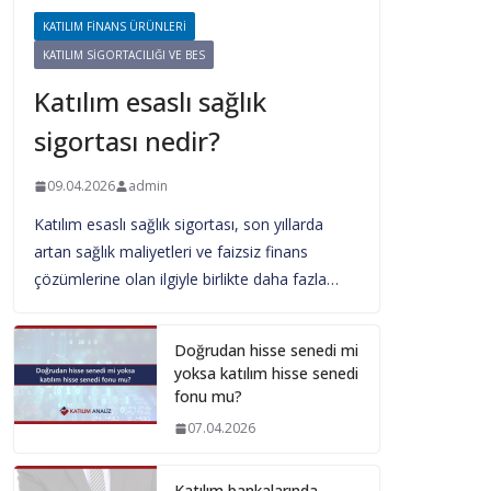
KATILIM FINANS ÜRÜNLERI
KATILIM SIGORTACILIĞI VE BES
Katılım esaslı sağlık
sigortası nedir?
09.04.2026
admin
Katılım esaslı sağlık sigortası, son yıllarda
artan sağlık maliyetleri ve faizsiz finans
çözümlerine olan ilgiyle birlikte daha fazla…
Doğrudan hisse senedi mi
yoksa katılım hisse senedi
fonu mu?
07.04.2026
Katılım bankalarında