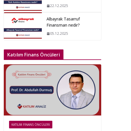
22.12.2025
Albayrak Tasarruf
Finansman nedir?
05.12.2025
Katılım Finans Öncüleri
KATILIM FINANS ÖNCÜLERI