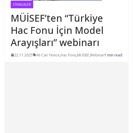
ETKINLIKLER
MÜİSEF’ten “Türkiye
Hac Fonu İçin Model
Arayışları” webinarı
22.11.2025
Ali Can Yenice
,
Hac Fonu
,
MÜİSEF
,
Webinar
1 min read