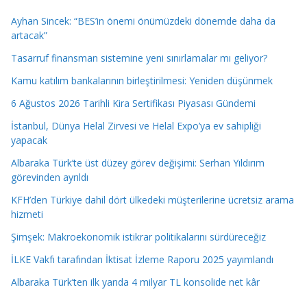
Ayhan Sincek: “BES’in önemi önümüzdeki dönemde daha da
artacak”
Tasarruf finansman sistemine yeni sınırlamalar mı geliyor?
Kamu katılım bankalarının birleştirilmesi: Yeniden düşünmek
6 Ağustos 2026 Tarihli Kira Sertifikası Piyasası Gündemi
İstanbul, Dünya Helal Zirvesi ve Helal Expo’ya ev sahipliği
yapacak
Albaraka Türk’te üst düzey görev değişimi: Serhan Yıldırım
görevinden ayrıldı
KFH’den Türkiye dahil dört ülkedeki müşterilerine ücretsiz arama
hizmeti
Şimşek: Makroekonomik istikrar politikalarını sürdüreceğiz
İLKE Vakfı tarafından İktisat İzleme Raporu 2025 yayımlandı
Albaraka Türk’ten ilk yarıda 4 milyar TL konsolide net kâr