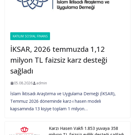
KATILIM SOSYAL FINANS
İKSAR, 2026 temmuzda 1,12
milyon TL faizsiz karz desteği
sağladı
05.08.2026
admin
İslam İktisadı Araştırma ve Uygulama Derneği (İKSAR),
Temmuz 2026 döneminde karz-ı hasen modeli
kapsamında 13 kişiye toplam 1 milyon…
Karzı Hasen Vakfı 1.853 yuvaya 358
milyon TL faizsiz evlilik desteği sağladı