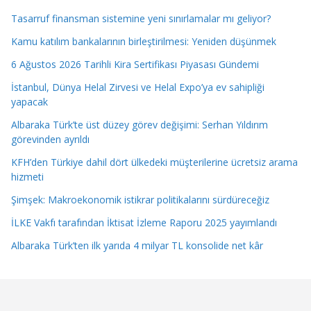
Tasarruf finansman sistemine yeni sınırlamalar mı geliyor?
Kamu katılım bankalarının birleştirilmesi: Yeniden düşünmek
6 Ağustos 2026 Tarihli Kira Sertifikası Piyasası Gündemi
İstanbul, Dünya Helal Zirvesi ve Helal Expo’ya ev sahipliği
yapacak
Albaraka Türk’te üst düzey görev değişimi: Serhan Yıldırım
görevinden ayrıldı
KFH’den Türkiye dahil dört ülkedeki müşterilerine ücretsiz arama
hizmeti
Şimşek: Makroekonomik istikrar politikalarını sürdüreceğiz
İLKE Vakfı tarafından İktisat İzleme Raporu 2025 yayımlandı
Albaraka Türk’ten ilk yarıda 4 milyar TL konsolide net kâr