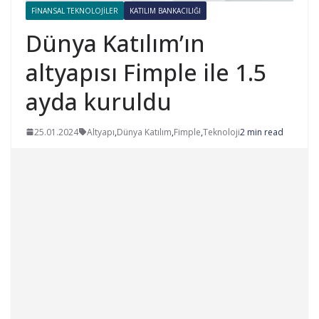
FINANSAL TEKNOLOJILER
KATILIM BANKACILIĞI
Dünya Katılım’ın
altyapısı Fimple ile 1.5
ayda kuruldu
25.01.2024
Altyapı
,
Dünya Katılım
,
Fimple
,
Teknoloji
2 min read