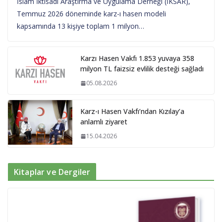
İslam İktisadı Araştırma ve Uygulama Derneği (İKSAR),
Temmuz 2026 döneminde karz-ı hasen modeli
kapsamında 13 kişiye toplam 1 milyon…
Karzı Hasen Vakfı 1.853 yuvaya 358
milyon TL faizsiz evlilik desteği sağladı
05.08.2026
Karz-ı Hasen Vakfı’ndan Kızılay’a
anlamlı ziyaret
15.04.2026
Kitaplar ve Dergiler