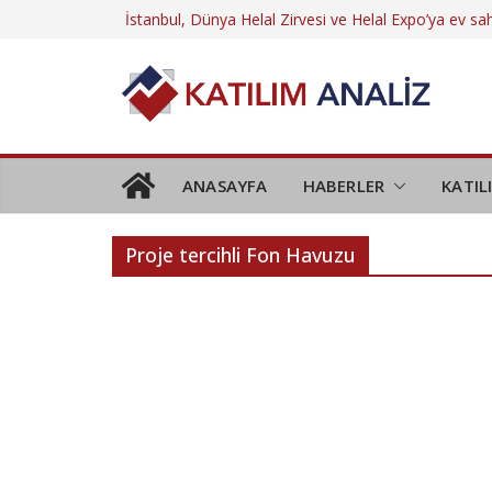
Skip
İstanbul, Dünya Helal Zirvesi ve Helal Expo’ya ev sah
yapacak
to
Ayhan Sincek: “BES’in önemi önümüzdeki dönemde
content
artacak”
Tasarruf finansman sistemine yeni sınırlamalar mı g
Kamu katılım bankalarının birleştirilmesi: Yeniden 
6 Ağustos 2026 Tarihli Kira Sertifikası Piyasası Gün
ANASAYFA
HABERLER
KATIL
Proje tercihli Fon Havuzu