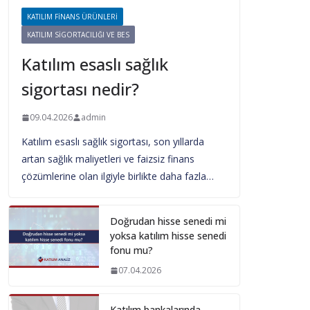
KATILIM FINANS ÜRÜNLERI
KATILIM SIGORTACILIĞI VE BES
Katılım esaslı sağlık
sigortası nedir?
09.04.2026
admin
Katılım esaslı sağlık sigortası, son yıllarda
artan sağlık maliyetleri ve faizsiz finans
çözümlerine olan ilgiyle birlikte daha fazla…
Doğrudan hisse senedi mi
yoksa katılım hisse senedi
fonu mu?
07.04.2026
Katılım bankalarında