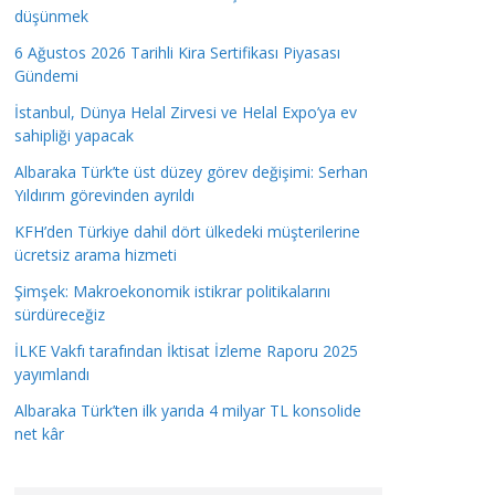
düşünmek
6 Ağustos 2026 Tarihli Kira Sertifikası Piyasası
Gündemi
İstanbul, Dünya Helal Zirvesi ve Helal Expo’ya ev
sahipliği yapacak
Albaraka Türk’te üst düzey görev değişimi: Serhan
Yıldırım görevinden ayrıldı
KFH’den Türkiye dahil dört ülkedeki müşterilerine
ücretsiz arama hizmeti
Şimşek: Makroekonomik istikrar politikalarını
sürdüreceğiz
İLKE Vakfı tarafından İktisat İzleme Raporu 2025
yayımlandı
Albaraka Türk’ten ilk yarıda 4 milyar TL konsolide
net kâr