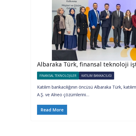
Albaraka Türk, finansal teknoloji iş
FINANSAL TEKNOLOJILER
KATILIM BANKACILIĞI
Katılım bankacılığının öncüsü Albaraka Türk, katıl
A.Ş. ve Alneo çözümlerini…
Read More