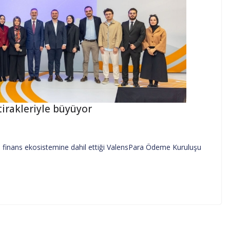
tirakleriyle büyüyor
ım finans ekosistemine dahil ettiği ValensPara Ödeme Kuruluşu