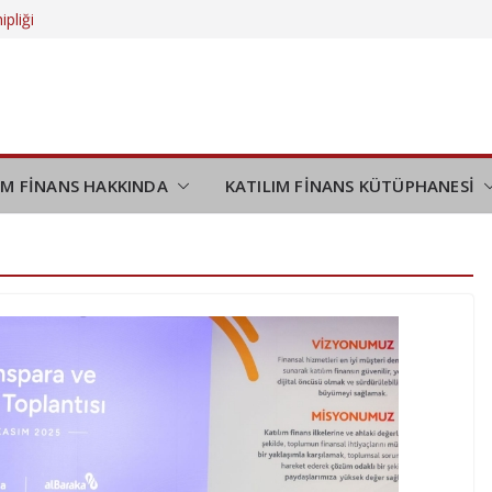
ipliği
 daha da
eliyor?
düşünmek
demi
IM FİNANS HAKKINDA
KATILIM FİNANS KÜTÜPHANESİ