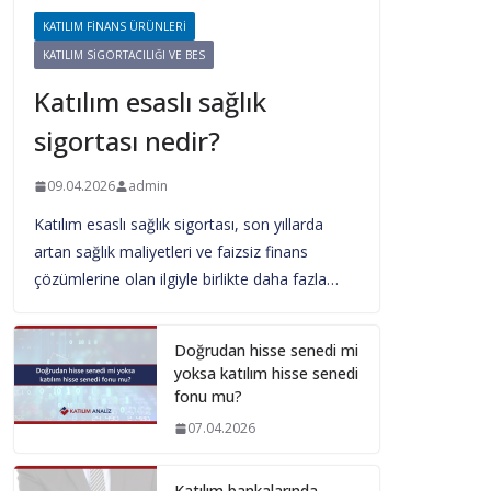
KATILIM FINANS ÜRÜNLERI
KATILIM SIGORTACILIĞI VE BES
Katılım esaslı sağlık
sigortası nedir?
09.04.2026
admin
Katılım esaslı sağlık sigortası, son yıllarda
artan sağlık maliyetleri ve faizsiz finans
çözümlerine olan ilgiyle birlikte daha fazla…
Doğrudan hisse senedi mi
yoksa katılım hisse senedi
fonu mu?
07.04.2026
Katılım bankalarında