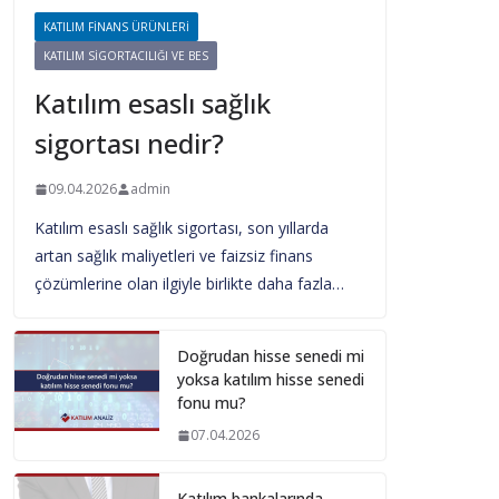
KATILIM FINANS ÜRÜNLERI
KATILIM SIGORTACILIĞI VE BES
Katılım esaslı sağlık
sigortası nedir?
09.04.2026
admin
Katılım esaslı sağlık sigortası, son yıllarda
artan sağlık maliyetleri ve faizsiz finans
çözümlerine olan ilgiyle birlikte daha fazla…
Doğrudan hisse senedi mi
yoksa katılım hisse senedi
fonu mu?
07.04.2026
Katılım bankalarında