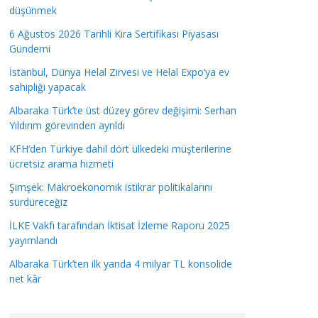
düşünmek
6 Ağustos 2026 Tarihli Kira Sertifikası Piyasası
Gündemi
İstanbul, Dünya Helal Zirvesi ve Helal Expo’ya ev
sahipliği yapacak
Albaraka Türk’te üst düzey görev değişimi: Serhan
Yıldırım görevinden ayrıldı
KFH’den Türkiye dahil dört ülkedeki müşterilerine
ücretsiz arama hizmeti
Şimşek: Makroekonomik istikrar politikalarını
sürdüreceğiz
İLKE Vakfı tarafından İktisat İzleme Raporu 2025
yayımlandı
Albaraka Türk’ten ilk yarıda 4 milyar TL konsolide
net kâr