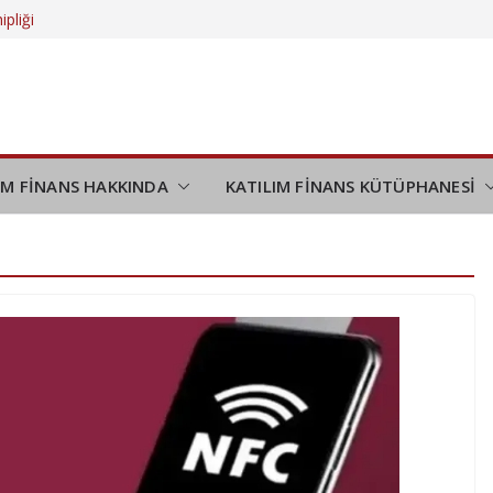
ipliği
 daha da
eliyor?
düşünmek
demi
IM FİNANS HAKKINDA
KATILIM FİNANS KÜTÜPHANESİ